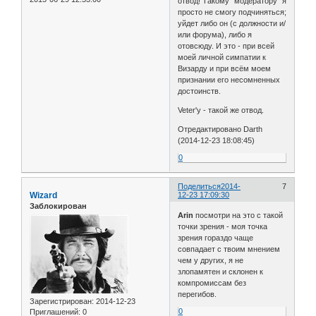
отвод! Такому "модератору" я
просто не смогу подчиняться;
уйдет либо он (с должности и/
или форума), либо я
отовсюду. И это - при всей
моей личной симпатии к
Визарду и при всём моем
признании его несомненных
достоинств.
Veter'у - такой же отвод.
Отредактировано Darth
(2014-12-23 18:08:45)
0
Поделиться
2014-
7
Wizard
12-23 17:09:30
Заблокирован
Arin
посмотри на это с такой
точки зрения - моя точка
зрения гораздо чаще
совпадает с твоим мнением
чем у других, я не
злопамятен и склонен к
компромиссам без
перегибов.
Зарегистрирован
: 2014-12-23
0
Приглашений:
0