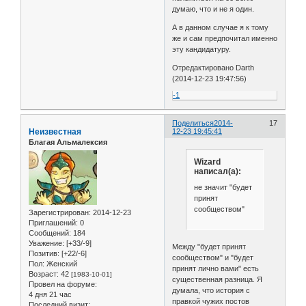
думаю, что и не я один.
А в данном случае я к тому
же и сам предпочитал именно
эту кандидатуру.
Отредактировано Darth
(2014-12-23 19:47:56)
-1
Поделиться
2014-
17
Неизвестная
12-23 19:45:41
Благая Альмалексия
Wizard
написал(а):
не значит "будет
принят
сообществом"
Зарегистрирован
: 2014-12-23
Приглашений:
0
Сообщений:
184
Уважение:
[+33/-9]
Между "будет принят
Позитив:
[+22/-6]
сообществом" и "будет
Пол:
Женский
принят лично вами" есть
Возраст:
42
[1983-10-01]
существенная разница. Я
Провел на форуме:
думала, что история с
4 дня 21 час
правкой чужих постов
Последний визит: