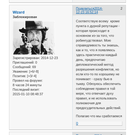
Поделиться
2014-
2
Wizard
12-23 16:52:14
Заблокирован
Соответствую всему кроме
пункта о дурной репутации -
которая происходит в
основном из-за того, что
робингудствовал. Мою
справедливость ты знаешь,
как и то, что я появляюсь
здесь практически каждый
Зарегистрирован
: 2014-12-23
день, предпочитаю
Приглашений:
0
дипломатический метод
Сообщений:
69
разрешения конфликтов, но
Уважение:
[+6/-8]
если кто-то по хорошему не
Позитив:
[+3/-4]
понимает - сразу бью в
Провел на форуме:
тыкву. Обязуюсь обеспечить
8 часов 24 минуты
соблюдение правил в той
Последний визит:
мере, что отвечает духу
2015-01-10 08:48:37
правил, и не использовать
полномочия для
предосудительных действий.
Полагаю что мы сработаемся
0