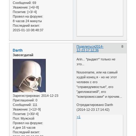
Сообщений:
69
Уважение:
[+6/-8]
Позитив:
[+3/-4]
Провел на форуме:
8 часов 24 минуты
Последний визит:
2015-01-10 08:48:37
Поделиться
2014-
8
Darth
12-23 17:12:36
Завсегдатай
Arin... *рыдает* только не
это...
Nousename, или на самый
худой конец я - но не этот
человек с его
"справедливостью", его
"дипломатией", его
Зарегистрирован
: 2014-12-23
"компромиссами" и прочим...
Приглашений:
0
Сообщений:
111
Отредактировано Darth
Уважение:
[+12/-9]
(2014-12-23 17:14:42)
Позитив:
[+30/-4]
+1
Пол:
Мужской
Провел на форуме:
4 дня 16 часов
Последний визит: