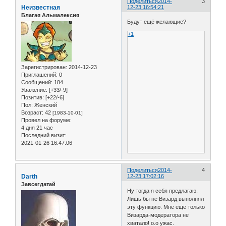
Поделиться
2014-
3
Неизвестная
12-23 16:54:21
Благая Альмалексия
Будут ещё желающие?
+1
Зарегистрирован
: 2014-12-23
Приглашений:
0
Сообщений:
184
Уважение:
[+33/-9]
Позитив:
[+22/-6]
Пол:
Женский
Возраст:
42
[1983-10-01]
Провел на форуме:
4 дня 21 час
Последний визит:
2021-01-26 16:47:06
Поделиться
2014-
4
Darth
12-23 17:02:16
Завсегдатай
Ну тогда я себя предлагаю.
Лишь бы не Визард выполнял
эту функцию. Мне еще только
Визарда-модератора не
хватало! о.о ужас.