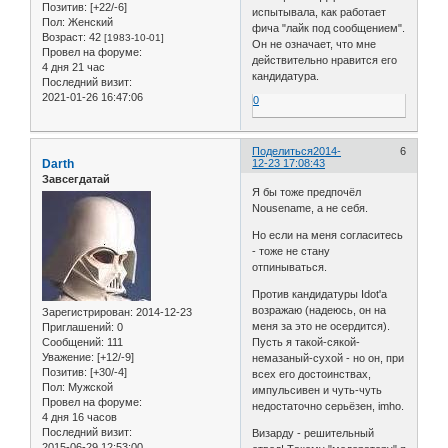
Позитив:
[+22/-6]
испытывала, как работает
Пол:
Женский
фича "лайк под сообщением".
Возраст:
42
[1983-10-01]
Он не означает, что мне
Провел на форуме:
действительно нравится его
4 дня 21 час
кандидатура.
Последний визит:
2021-01-26 16:47:06
0
Поделиться
2014-
6
Darth
12-23 17:08:43
Завсегдатай
Я бы тоже предпочёл
Nousename, а не себя.
Но если на меня согласитесь
- тоже не стану
отпинываться.
Против кандидатуры Idot'а
возражаю (надеюсь, он на
Зарегистрирован
: 2014-12-23
меня за это не осердится).
Приглашений:
0
Сообщений:
111
Пусть я такой-сякой-
Уважение:
[+12/-9]
немазаный-сухой - но он, при
Позитив:
[+30/-4]
всех его достоинствах,
Пол:
Мужской
импульсивен и чуть-чуть
Провел на форуме:
недостаточно серьёзен, imho.
4 дня 16 часов
Последний визит:
Визарду - решительный
2015-06-29 12:53:00