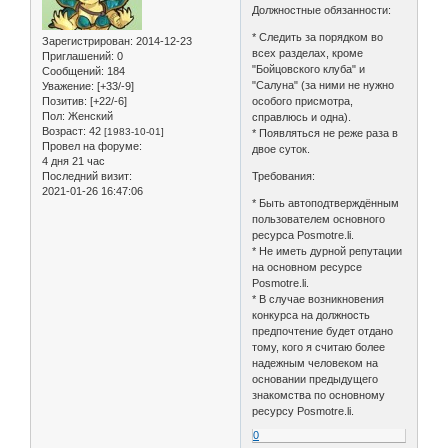
Должностные обязанности:
* Следить за порядком во
Зарегистрирован
: 2014-12-23
всех разделах, кроме
Приглашений:
0
"Бойцовского клуба" и
Сообщений:
184
"Салуна" (за ними не нужно
Уважение:
[+33/-9]
Позитив:
[+22/-6]
особого присмотра,
Пол:
Женский
справлюсь и одна).
Возраст:
42
[1983-10-01]
* Появляться не реже раза в
Провел на форуме:
двое суток.
4 дня 21 час
Последний визит:
Требования:
2021-01-26 16:47:06
* Быть автоподтверждённым
пользователем основного
ресурса Posmotre.li.
* Не иметь дурной репутации
на основном ресурсе
Posmotre.li.
* В случае возникновения
конкурса на должность
предпочтение будет отдано
тому, кого я считаю более
надежным человеком на
основании предыдущего
знакомства по основному
ресурсу Posmotre.li.
0