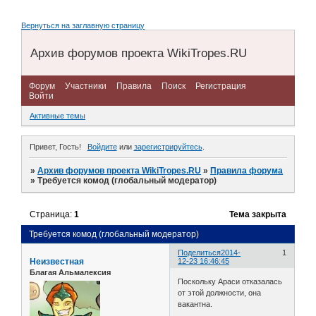
Вернуться на заглавную страницу
Архив форумов проекта WikiTropes.RU
Форум
Участники
Правила
Поиск
Регистрация
Войти
Активные темы
Привет, Гость!
Войдите
или
зарегистрируйтесь
.
»
Архив форумов проекта WikiTropes.RU
»
Правила форума
»
Требуется комод (глобальный модератор)
Страница:
1
Тема закрыта
Требуется комод (глобальный модератор)
Поделиться
2014-
1
Неизвестная
12-23 16:46:45
Благая Альмалексия
Поскольку Араси отказалась
от этой должности, она
вакантна.