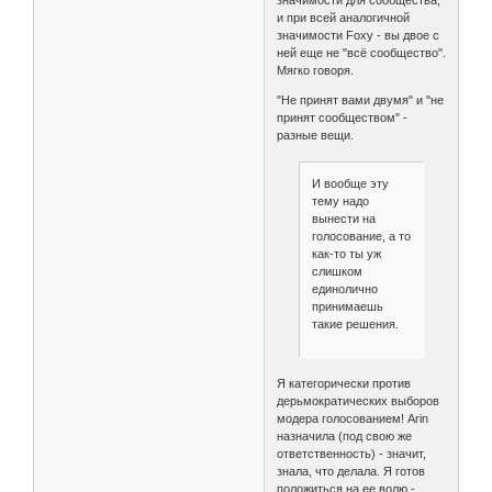
значимости для сообщества,
и при всей аналогичной
значимости Foxy - вы двое с
ней еще не "всё сообщество".
Мягко говоря.
"Не принят вами двумя" и "не
принят сообществом" -
разные вещи.
И вообще эту
тему надо
вынести на
голосование, а то
как-то ты уж
слишком
единолично
принимаешь
такие решения.
Я категорически против
дерьмократических выборов
модера голосованием! Arin
назначила (под свою же
ответственность) - значит,
знала, что делала. Я готов
положиться на ее волю -