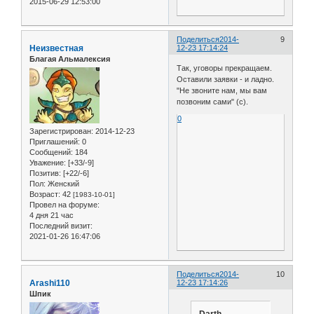
2015-06-29 12:53:00
Поделиться
2014-
9
Неизвестная
12-23 17:14:24
Благая Альмалексия
Так, уговоры прекращаем.
Оставили заявки - и ладно.
"Не звоните нам, мы вам
позвоним сами" (с).
0
Зарегистрирован
: 2014-12-23
Приглашений:
0
Сообщений:
184
Уважение:
[+33/-9]
Позитив:
[+22/-6]
Пол:
Женский
Возраст:
42
[1983-10-01]
Провел на форуме:
4 дня 21 час
Последний визит:
2021-01-26 16:47:06
Поделиться
2014-
10
Arashi110
12-23 17:14:26
Шпик
Darth