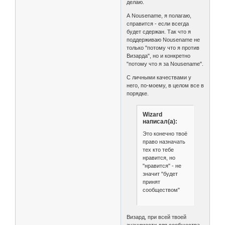
делаю.
А Nousename, я полагаю,
справится - если всегда
будет сдержан. Так что я
поддерживаю Nousename не
только "потому что я против
Визарда", но и конкретно
"потому что я за Nousename".
С личными качествами у
него, по-моему, в целом все в
порядке.
Wizard
написал(а):
Это конечно твоё
право назначать
тех кто тебе
нравится, но
"нравится" - не
значит "будет
принят
сообществом"
Визард, при всей твоей