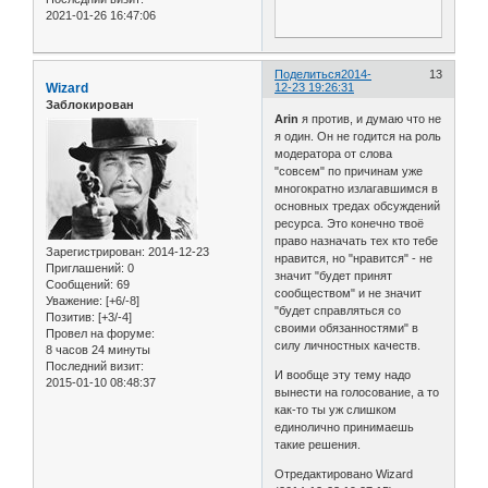
2021-01-26 16:47:06
Поделиться
2014-
13
Wizard
12-23 19:26:31
Заблокирован
Arin
я против, и думаю что не
я один. Он не годится на роль
модератора от слова
"совсем" по причинам уже
многократно излагавшимся в
основных тредах обсуждений
ресурса. Это конечно твоё
право назначать тех кто тебе
Зарегистрирован
: 2014-12-23
нравится, но "нравится" - не
Приглашений:
0
значит "будет принят
Сообщений:
69
сообществом" и не значит
Уважение:
[+6/-8]
"будет справляться со
Позитив:
[+3/-4]
своими обязанностями" в
Провел на форуме:
силу личностных качеств.
8 часов 24 минуты
Последний визит:
И вообще эту тему надо
2015-01-10 08:48:37
вынести на голосование, а то
как-то ты уж слишком
единолично принимаешь
такие решения.
Отредактировано Wizard