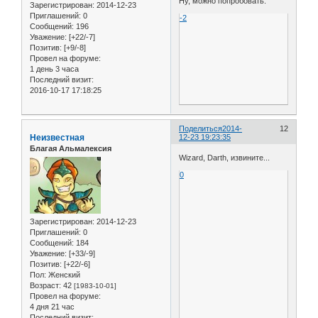
Ну, можно попробовать.
Зарегистрирован
: 2014-12-23
Приглашений:
0
-2
Сообщений:
196
Уважение:
[+22/-7]
Позитив:
[+9/-8]
Провел на форуме:
1 день 3 часа
Последний визит:
2016-10-17 17:18:25
Поделиться
2014-
12
Неизвестная
12-23 19:23:35
Благая Альмалексия
Wizard, Darth, извините...
0
Зарегистрирован
: 2014-12-23
Приглашений:
0
Сообщений:
184
Уважение:
[+33/-9]
Позитив:
[+22/-6]
Пол:
Женский
Возраст:
42
[1983-10-01]
Провел на форуме:
4 дня 21 час
Последний визит: