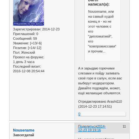
написал(а):
Nousename, или
на самый худой
конец я - но не
этот человек с
Зарегистрирован
: 2014-12-23
его
Приглашений:
0
"дипломатией",
Сообщений:
59
его
Уважение:
[+13/-6]
"компромиссами"
Позитив:
[+14/-12]
и прочим...
Пол:
Женский
Провел на форуме:
1 день 3 часа
Последний визит:
А я зарыдаю горючими
2016-12-08 20:54:44
слезами и пойду заливать
своё горе в салун, если
вас
выберут модератором.
Давайте подождём, может,
ещё желающие объявятся.
Отредактировано Arashi110
(2014-12-23 17:14:51)
0
Поделиться
2014-
11
Nousename
12-23 19:19:16
Завсегдатай