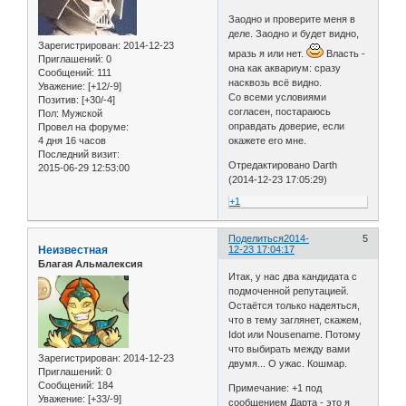
Заодно и проверите меня в
деле. Заодно и будет видно,
Зарегистрирован
: 2014-12-23
мразь я или нет.
Власть -
Приглашений:
0
она как аквариум: сразу
Сообщений:
111
насквозь всё видно.
Уважение:
[+12/-9]
Со всеми условиями
Позитив:
[+30/-4]
согласен, постараюсь
Пол:
Мужской
оправдать доверие, если
Провел на форуме:
4 дня 16 часов
окажете его мне.
Последний визит:
Отредактировано Darth
2015-06-29 12:53:00
(2014-12-23 17:05:29)
+1
Поделиться
2014-
5
Неизвестная
12-23 17:04:17
Благая Альмалексия
Итак, у нас два кандидата с
подмоченной репутацией.
Остаётся только надеяться,
что в тему заглянет, скажем,
Idot или Nousename. Потому
что выбирать между вами
Зарегистрирован
: 2014-12-23
двумя... О ужас. Кошмар.
Приглашений:
0
Сообщений:
184
Примечание: +1 под
Уважение:
[+33/-9]
сообщением Дарта - это я