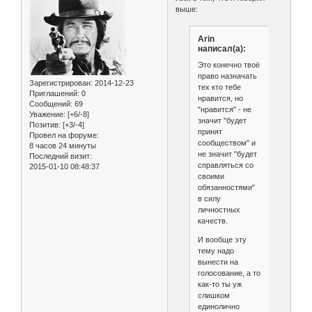
выше:
Arin
написал(а):
Это конечно твоё
право назначать
Зарегистрирован
: 2014-12-23
тех кто тебе
Приглашений:
0
нравится, но
Сообщений:
69
"нравится" - не
Уважение:
[+6/-8]
значит "будет
Позитив:
[+3/-4]
принят
Провел на форуме:
сообществом" и
8 часов 24 минуты
не значит "будет
Последний визит:
справляться со
2015-01-10 08:48:37
своими
обязанностями"
в силу
личностных
качеств.
И вообще эту
тему надо
вынести на
голосование, а то
как-то ты уж
слишком
единолично