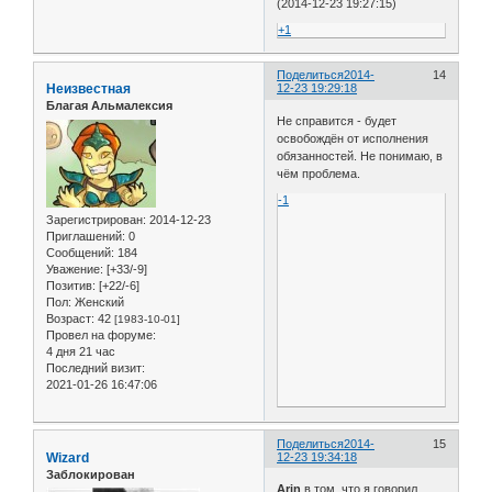
(2014-12-23 19:27:15)
+1
Поделиться
2014-
14
Неизвестная
12-23 19:29:18
Благая Альмалексия
Не справится - будет
освобождён от исполнения
обязанностей. Не понимаю, в
чём проблема.
-1
Зарегистрирован
: 2014-12-23
Приглашений:
0
Сообщений:
184
Уважение:
[+33/-9]
Позитив:
[+22/-6]
Пол:
Женский
Возраст:
42
[1983-10-01]
Провел на форуме:
4 дня 21 час
Последний визит:
2021-01-26 16:47:06
Поделиться
2014-
15
Wizard
12-23 19:34:18
Заблокирован
Arin
в том, что я говорил