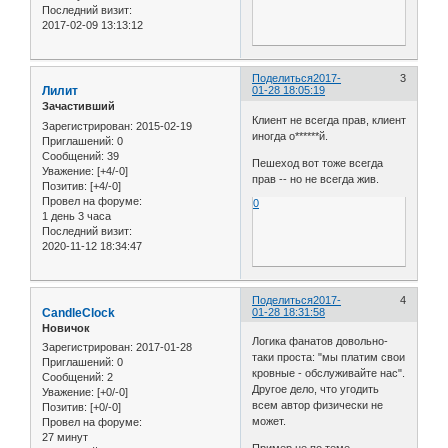
Последний визит:
2017-02-09 13:13:12
Поделиться
2017-
3
Лилит
01-28 18:05:19
Зачастивший
Клиент не всегда прав, клиент
Зарегистрирован
: 2015-02-19
иногда о******й.
Приглашений:
0
Сообщений:
39
Пешеход вот тоже всегда
Уважение:
[+4/-0]
прав -- но не всегда жив.
Позитив:
[+4/-0]
Провел на форуме:
0
1 день 3 часа
Последний визит:
2020-11-12 18:34:47
Поделиться
2017-
4
CandleClock
01-28 18:31:58
Новичок
Логика фанатов довольно-
Зарегистрирован
: 2017-01-28
таки проста: "мы платим свои
Приглашений:
0
кровные - обслуживайте нас".
Сообщений:
2
Другое дело, что угодить
Уважение:
[+0/-0]
всем автор физически не
Позитив:
[+0/-0]
может.
Провел на форуме:
27 минут