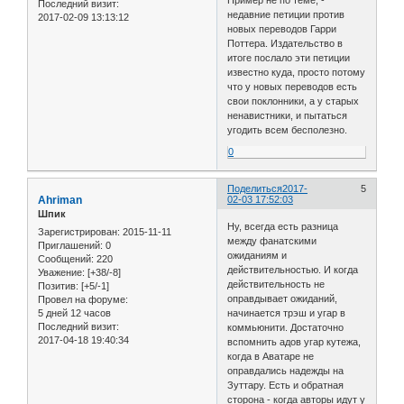
Пример не по теме, -
Последний визит:
недавние петиции против
2017-02-09 13:13:12
новых переводов Гарри
Поттера. Издательство в
итоге послало эти петиции
известно куда, просто потому
что у новых переводов есть
свои поклонники, а у старых
ненавистники, и пытаться
угодить всем бесполезно.
0
Поделиться
2017-
5
Ahriman
02-03 17:52:03
Шпик
Ну, всегда есть разница
Зарегистрирован
: 2015-11-11
между фанатскими
Приглашений:
0
ожиданиям и
Сообщений:
220
действительностью. И когда
Уважение:
[+38/-8]
действительность не
Позитив:
[+5/-1]
оправдывает ожиданий,
Провел на форуме:
5 дней 12 часов
начинается трэш и угар в
Последний визит:
коммьюнити. Достаточно
2017-04-18 19:40:34
вспомнить адов угар кутежа,
когда в Аватаре не
оправдались надежды на
Зуттару. Есть и обратная
сторона - когда авторы идут у