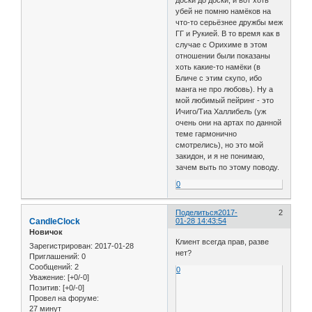
доски до доски, и вот хоть
убей не помню намёков на
что-то серьёзнее дружбы меж
ГГ и Рукией. В то время как в
случае с Орихиме в этом
отношении были показаны
хоть какие-то намёки (в
Бличе с этим скупо, ибо
манга не про любовь). Ну а
мой любимый пейринг - это
Ичиго/Тиа Халлибель (уж
очень они на артах по данной
теме гармонично
смотрелись), но это мой
закидон, и я не понимаю,
зачем выть по этому поводу.
0
Поделиться
2017-
2
CandleClock
01-28 14:43:54
Новичок
Клиент всегда прав, разве
Зарегистрирован
: 2017-01-28
нет?
Приглашений:
0
Сообщений:
2
0
Уважение:
[+0/-0]
Позитив:
[+0/-0]
Провел на форуме:
27 минут