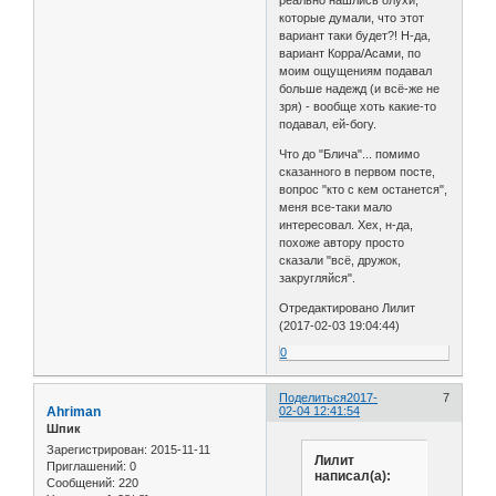
реально нашлись олухи,
которые думали, что этот
вариант таки будет?! Н-да,
вариант Корра/Асами, по
моим ощущениям подавал
больше надежд (и всё-же не
зря) - вообще хоть какие-то
подавал, ей-богу.
Что до "Блича"... помимо
сказанного в первом посте,
вопрос "кто с кем останется",
меня все-таки мало
интересовал. Хех, н-да,
похоже автору просто
сказали "всё, дружок,
закругляйся".
Отредактировано Лилит
(2017-02-03 19:04:44)
0
Поделиться
2017-
7
Ahriman
02-04 12:41:54
Шпик
Зарегистрирован
: 2015-11-11
Лилит
Приглашений:
0
написал(а):
Сообщений:
220