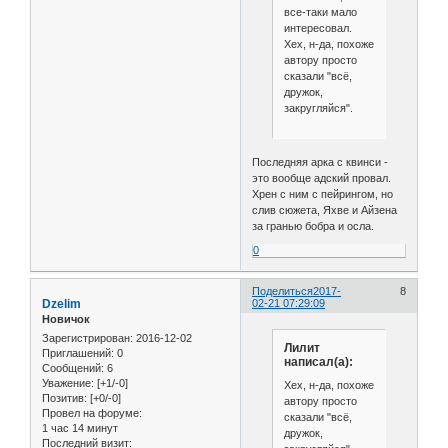
все-таки мало
интересовал.
Хех, н-да, похоже
автору просто
сказали "всё,
дружок,
закругляйся".
Последняя арка с квинси -
это вообще адский провал.
Хрен с ним с пейрингом, но
слив сюжета, Яхве и Айзена
за гранью бобра и осла.
0
Поделиться
2017-
8
Dzelim
02-21 07:29:09
Новичок
Зарегистрирован
: 2016-12-02
Лилит
Приглашений:
0
написал(а):
Сообщений:
6
Уважение:
[+1/-0]
Хех, н-да, похоже
Позитив:
[+0/-0]
автору просто
Провел на форуме:
сказали "всё,
1 час 14 минут
дружок,
Последний визит: