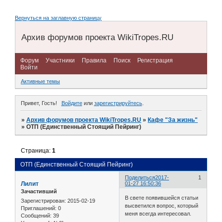
Вернуться на заглавную страницу
Архив форумов проекта WikiTropes.RU
Форум
Участники
Правила
Поиск
Регистрация
Войти
Активные темы
Привет, Гость!
Войдите
или
зарегистрируйтесь
.
»
Архив форумов проекта WikiTropes.RU
»
Кафе "За жизнь"
»
ОТП (Единственный Стоящий Пейринг)
Страница:
1
ОТП (Единственный Стоящий Пейринг)
Поделиться
2017-
1
Лилит
01-27 16:50:36
Зачастивший
В свете появившейся статьи
Зарегистрирован
: 2015-02-19
высветился вопрос, который
Приглашений:
0
меня всегда интересовал.
Сообщений:
39