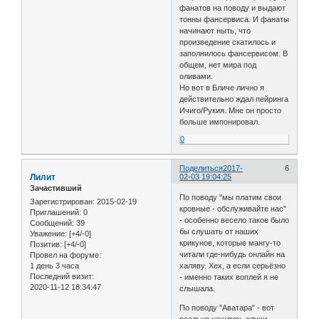
фанатов на поводу и выдают
тонны фансервиса. И фанаты
начинают ныть, что
произведение скатилось и
заполнилось фансервисом. В
общем, нет мира под
оливами.
Но вот в Бличе лично я
действительно ждал пейринга
Ичиго/Рукия. Мне он просто
больше импонировал.
0
Поделиться
2017-
6
Лилит
02-03 19:04:25
Зачастивший
По поводу "мы платим свои
Зарегистрирован
: 2015-02-19
кровные - обслуживайте нас"
Приглашений:
0
- особенно весело такое было
Сообщений:
39
бы слушать от наших
Уважение:
[+4/-0]
крикунов, которые мангу-то
Позитив:
[+4/-0]
читали где-нибудь онлайн на
Провел на форуме:
1 день 3 часа
халяву. Хех, а если серьёзно
Последний визит:
- именно таких воплей я не
2020-11-12 18:34:47
слышала.
По поводу "Аватара" - вот