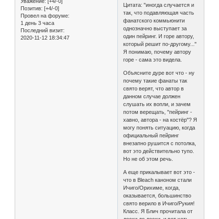
Уважение:
[+4/-0]
Цитата: "иногда случается и
Позитив:
[+4/-0]
так, что подавляющая часть
Провел на форуме:
фанатского коммьюнити
1 день 3 часа
однозначно выступает за
Последний визит:
один пейринг. И горе автору,
2020-11-12 18:34:47
который решит по-другому..."
Я понимаю, почему автору
горе - сама это видела.
Объясните дуре вот что - ну
почему такие фанаты так
свято верят, что автор в
данном случае должен
слушать их вопли, и зачем
потом верещать, "пейринг -
хавно, автора - на костёр"? Я
могу понять ситуацию, когда
официальный пейринг
внезапно рушится с потолка,
вот это действительно тупо.
Но не об этом речь.
А еще прикалывает вот это -
что в Bleach каноном стали
Ичиго/Орихиме, когда,
оказывается, большинство
свято верило в Ичиго/Рукия!
Класс. Я Блич прочитала от