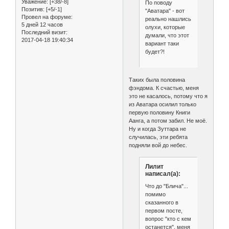
Уважение:
[+38/-8]
По поводу
Позитив:
[+5/-1]
"Аватара" - вот
Провел на форуме:
реально нашлись
5 дней 12 часов
олухи, которые
Последний визит:
думали, что этот
2017-04-18 19:40:34
вариант таки
будет?!
Таких была половина
фэндома. К счастью, меня
это не касалось, потому что я
из Аватара осилил только
первую половину Книги
Аанга, а потом забил. Не моё.
Ну и когда Зуттара не
случилась, эти ребята
подняли вой до небес.
Лилит
написал(а):
Что до "Блича"...
помимо
сказанного в
первом посте,
вопрос "кто с кем
останется", меня