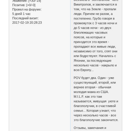
Уважение:
[+30/-19]
Викитропов, и заключается в
Позитив:
[+0/-0]
том, что на Земле - пропали
Провел на форуме:
5 дней 1 час
люди. Причем не разом, а
Последний визит:
постепенно. Грубо говоря в
2017-02-19 20:28:23
промежуток с 3 часов ночи и
до 5 часов ночи - из двух
близлежащих часовых
поясов, на которые и
приходится это время -
пропадают все живые люди,
независимо от того, спят они
или бодрствуют. Началось с
Японии, за последующие
несколько часов - накрыло и
всю Европу...
POV будет два. Один - уже
существующий, второй, или
вернее вторая - обычная
молодая мама из США.
M.I.L.F. как это там
называется, живущая уюте и
благополучии, в счастливой
семье... Которая узнает, что
через несколько часов - все
это благополучие закончится.
Отзывы, замечания и