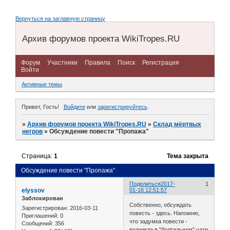
Вернуться на заглавную страницу
Архив форумов проекта WikiTropes.RU
Форум
Участники
Правила
Поиск
Регистрация
Войти
Активные темы
Привет, Гость!
Войдите
или
зарегистрируйтесь
.
»
Архив форумов проекта WikiTropes.RU
»
Склад мёртвых
негров
»
Обсуждение повести "Пропажа"
Страница:
1
Тема закрыта
Обсуждение повести "Пропажа"
Поделиться
2017-
1
elyssov
01-16 12:51:57
Заблокирован
Собственно, обсуждать
Зарегистрирован
: 2016-03-11
повесть - здесь. Напомню,
Приглашений:
0
что задумка повести -
Сообщений:
356
возникла в "болтальном" чате