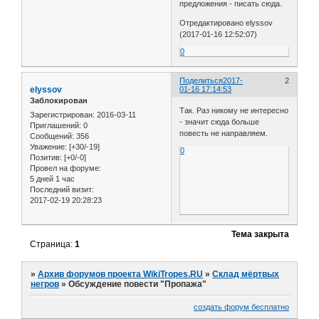
предложения - писать сюда.
Отредактировано elyssov
(2017-01-16 12:52:07)
0
Поделиться
2017-
2
elyssov
01-16 17:14:53
Заблокирован
Так. Раз никому не интересно
Зарегистрирован
: 2016-03-11
- значит сюда больше
Приглашений:
0
повесть не направляем.
Сообщений:
356
Уважение:
[+30/-19]
0
Позитив:
[+0/-0]
Провел на форуме:
5 дней 1 час
Последний визит:
2017-02-19 20:28:23
Тема закрыта
Страница:
1
»
Архив форумов проекта WikiTropes.RU
»
Склад мёртвых
негров
»
Обсуждение повести "Пропажа"
создать форум бесплатно