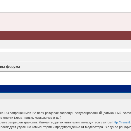
ила форума
pes.RU запрещен мат. Во всех разделах запрещён завуалированный (запиканный, эвф
е сленги (эрративные, луркоязные и др.).
руме запрещен транслит. Уважайте других читателей, пользуйтесь сайтом
http://translit
л последует удаление комментария и предупреждение от модератора. В случае рециди