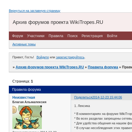
Вернуться на заглавную страницу
Архив форумов проекта WikiTropes.RU
Форум
Участники
Правила
Поиск
Регистрация
Войти
Активные темы
Привет, Гость!
Войдите
или
зарегистрируйтесь
.
»
Архив форумов проекта WikiTropes.RU
»
Правила форума
»
Прав
Страница:
1
Правила форума
Неизвестная
Поделиться
2014-12-23 15:44:06
Благая Альмалексия
1. Лексика
* В комментариях на форуме WikiTro
* Во всех разделах запрещены сетевы
* Для удобства общения на нашем фо
* В случае несоблюдения этих прави