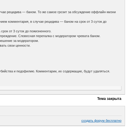
лучае рецидива — баном. То же самое грозит за обсуждение оффлайн-жизни
нием комментария, в случае рецидива — баном на срок от 3 суток до
рок от 3 суток до пожизненного.
упреждение. Словесная перепалка с модератором чревата баном.
 решение за модератором.
вать свои ценности.
убийства и педофилию. Комментарии, их содержащие, будут удаляться.
Тема закрыта
создать форум бесплатно