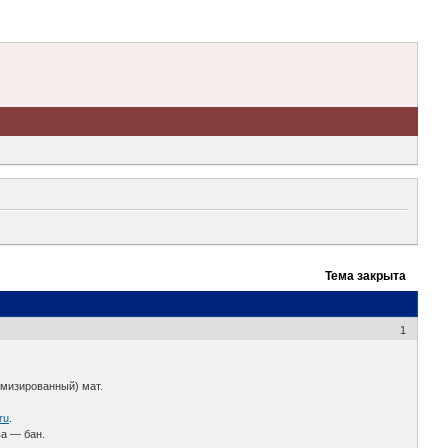
Тема закрыта
1
емизированный) мат.
.ru
.
ва — бан.