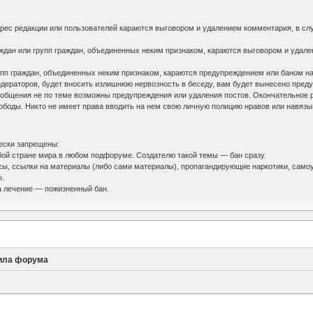
адрес редакции или пользователей караются выговором и удалением комментария, в с
ждан или групп граждан, объединенных неким признаком, караются выговором и удале
пп граждан, объединенных неким признаком, караются предупреждением или баном на с
одераторов, будет вносить излишнюю нервозность в беседу, вам будет вынесено пред
сообщения не по теме возможны предупреждения или удаления постов. Окончательное
ободы. Никто не имеет права вводить на нем свою личную полицию нравов или навязы
ески запрещены:
бой стране мира в любом подфоруме. Создателю такой темы — бан сразу.
сы, ссылки на материалы (либо сами материалы), пропагандирующие наркотики, само
ы.
а лечение — пожизненный бан.
ила форума