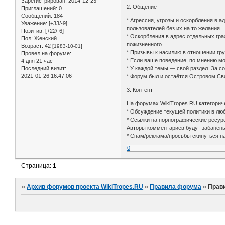
Зарегистрирован
: 2014-12-23
2. Общение
Приглашений:
0
Сообщений:
184
* Агрессия, угрозы и оскорбления в 
Уважение:
[+33/-9]
пользователей без их на то желания.
Позитив:
[+22/-6]
* Оскорбления в адрес отдельных гра
Пол:
Женский
пожизненного.
Возраст:
42
[1983-10-01]
* Призывы к насилию в отношении гру
Провел на форуме:
* Если ваше поведение, по мнению м
4 дня 21 час
Последний визит:
* У каждой темы — свой раздел. За 
2021-01-26 16:47:06
* Форум был и остаётся Островом Св
3. Контент
На форумах WikiTropes.RU категорич
* Обсуждение текущей политики в лю
* Ссылки на порнографические ресур
Авторы комментариев будут забанен
* Спам/реклама/просьбы скинуться н
0
Страница:
1
»
Архив форумов проекта WikiTropes.RU
»
Правила форума
»
Прав