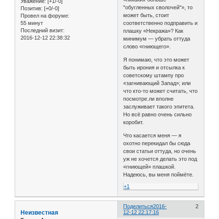
Уважение:
[+1/-0]
"обугленных сволочей"», то
Позитив:
[+0/-0]
может быть, стоит
Провел на форуме:
55 минут
соответственно подправить и
Последний визит:
плашку «Некража»? Как
2016-12-12 22:38:32
минимум — убрать оттуда
слово «гниющего».
Я понимаю, что это может
быть ирония и отсылка к
советскому штампу про
«загнивающий Запад»; или
что кто-то может считать, что
посмотре.ли вполне
заслуживает такого эпитета.
Но всё равно очень сильно
коробит.
Что касается меня — я
охотно перекидал бы сюда
свои статьи оттуда, но очень
уж не хочется делать это под
«гниющей» плашкой.
Надеюсь, вы меня поймёте.
+1
Поделиться
2016-
2
Неизвестная
12-12 22:17:16