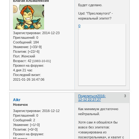
Благая Альмалексия
Будет сделано.
Upd: "Пресловутого" -
нормальный эпитет?
0
Зарегистрирован
: 2014-12-23
Приглашений:
0
Сообщений:
184
Уважение:
[+33/-9]
Позитив:
[+22/-6]
Пол:
Женский
Возраст:
42
[1983-10-01]
Провел на форуме:
4 дня 21 час
Последний визит:
2021-01-26 16:47:06
Поделиться
2016-
3
Aikr
12-12 22:27:27
Новичок
Как минимум достаточно
Зарегистрирован
: 2016-12-12
нейтральный.
Приглашений:
0
Сообщений:
2
Хотя сам я обошёлся бы
Уважение:
[+1/-0]
вовсе без эпитетов:
Позитив:
[+0/-0]
«эвакуирована из
Провел на форуме:
посмотрельника», и хватит с
55 минут