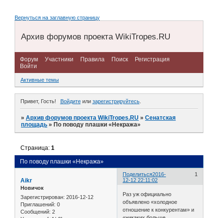
Вернуться на заглавную страницу
Архив форумов проекта WikiTropes.RU
Форум
Участники
Правила
Поиск
Регистрация
Войти
Активные темы
Привет, Гость!
Войдите
или
зарегистрируйтесь
.
»
Архив форумов проекта WikiTropes.RU
»
Сенатская
площадь
»
По поводу плашки «Некража»
Страница:
1
По поводу плашки «Некража»
Поделиться
2016-
1
Aikr
12-12 22:11:02
Новичок
Раз уж официально
Зарегистрирован
: 2016-12-12
объявлено «холодное
Приглашений:
0
отношение к конкурентам» и
Сообщений:
2
«никаких больше