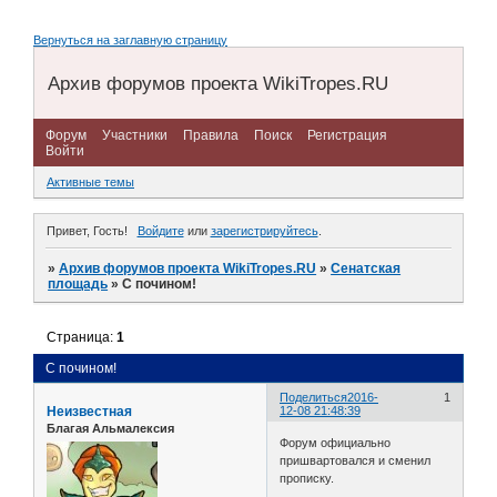
Вернуться на заглавную страницу
Архив форумов проекта WikiTropes.RU
Форум
Участники
Правила
Поиск
Регистрация
Войти
Активные темы
Привет, Гость!
Войдите
или
зарегистрируйтесь
.
»
Архив форумов проекта WikiTropes.RU
»
Сенатская
площадь
»
С почином!
Страница:
1
С почином!
Поделиться
2016-
1
Неизвестная
12-08 21:48:39
Благая Альмалексия
Форум официально
пришвартовался и сменил
прописку.