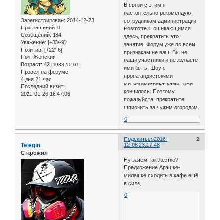
В связи с этим я
настоятельно рекомендую
Зарегистрирован
: 2014-12-23
сотрудникам администрации
Приглашений:
0
Posmotre.li, ошивающимся
Сообщений:
184
здесь, прекратить это
Уважение:
[+33/-9]
занятие. Форум уже по всем
Позитив:
[+22/-6]
признакам не ваш. Вы не
Пол:
Женский
наши участники и не желаете
Возраст:
42
[1983-10-01]
ими быть. Шоу с
Провел на форуме:
пропагандистскими
4 дня 21 час
митингами-накачками тоже
Последний визит:
кончилось. Поэтому,
2021-01-26 16:47:06
пожалуйста, прекратите
шпионить за чужим огородом.
0
Поделиться
2016-
2
Telegin
12-08 23:17:48
Старожил
Ну зачем так жёстко?
Предложение Арашке-
милашке сходить в кафе ещё
в силе.
0