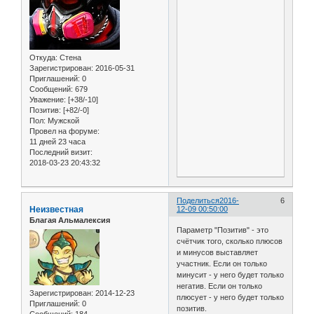
Откуда:
Стена
Зарегистрирован
: 2016-05-31
Приглашений:
0
Сообщений:
679
Уважение:
[+38/-10]
Позитив:
[+82/-0]
Пол:
Мужской
Провел на форуме:
11 дней 23 часа
Последний визит:
2018-03-23 20:43:32
Поделиться
2016-
6
Неизвестная
12-09 00:50:00
Благая Альмалексия
Параметр "Позитив" - это
счётчик того, сколько плюсов
и минусов выставляет
участник. Если он только
минусит - у него будет только
негатив. Если он только
Зарегистрирован
: 2014-12-23
плюсует - у него будет только
Приглашений:
0
позитив.
Сообщений:
184