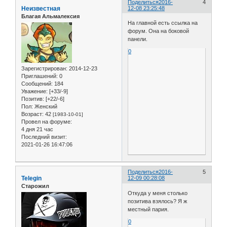
Поделиться
2016-
4
Неизвестная
12-08 23:25:48
Благая Альмалексия
На главной есть ссылка на
форум. Она на боковой
панели.
0
Зарегистрирован
: 2014-12-23
Приглашений:
0
Сообщений:
184
Уважение:
[+33/-9]
Позитив:
[+22/-6]
Пол:
Женский
Возраст:
42
[1983-10-01]
Провел на форуме:
4 дня 21 час
Последний визит:
2021-01-26 16:47:06
Поделиться
2016-
5
Telegin
12-09 00:28:08
Старожил
Откуда у меня столько
позитива взялось? Я ж
местный пария.
0