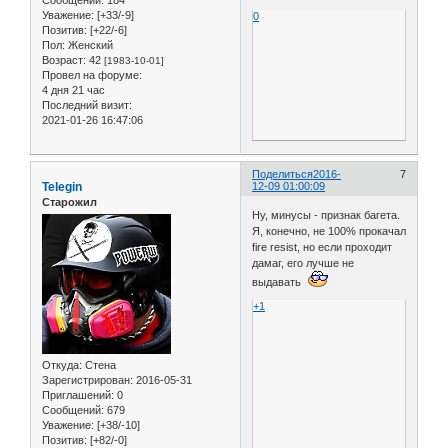
Уважение:
[+33/-9]
0
Позитив:
[+22/-6]
Пол:
Женский
Возраст:
42
[1983-10-01]
Провел на форуме:
4 дня 21 час
Последний визит:
2021-01-26 16:47:06
Поделиться
2016-
7
Telegin
12-09 01:00:09
Старожил
Ну, минусы - признак багета.
Я, конечно, не 100% прокачал
fire resist, но если проходит
дамаг, его лучше не
выдавать
+1
Откуда:
Стена
Зарегистрирован
: 2016-05-31
Приглашений:
0
Сообщений:
679
Уважение:
[+38/-10]
Позитив:
[+82/-0]