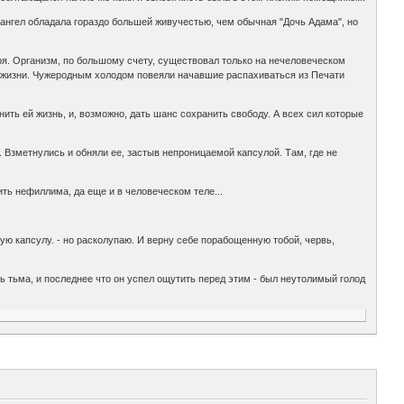
 ангел обладала гораздо большей живучестью, чем обычная "Дочь Адама", но
ря. Организм, по большому счету, существовал только на нечеловеческом
же жизни. Чужеродным холодом повеяли начавшие распахиваться из Печати
ранить ей жизнь, и, возможно, дать шанс сохранить свободу. А всех сил которые
. Взметнулись и обняли ее, застыв непроницаемой капсулой. Там, где не
ить нефиллима, да еще и в человеческом теле...
ную капсулу. - но расколупаю. И верну себе порабощенную тобой, червь,
ь тьма, и последнее что он успел ощутить перед этим - был неутолимый голод