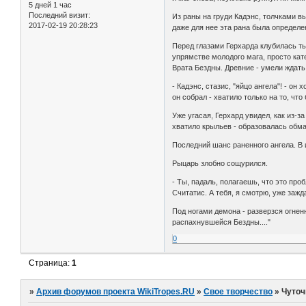
5 дней 1 час
Последний визит:
Из раны на груди Кадэнс, толчками в
2017-02-19 20:28:23
даже для нее эта рана была определе
Перед глазами Герхарда клубилась т
упрямстве молодого мага, просто ка
Врата Бездны. Древние - умели ждать
- Кадэнс, стазис, "яйцо ангела"! - он
он собрал - хватило только на то, чт
Уже угасая, Герхард увидел, как из-з
хватило крыльев - образовалась обма
Последний шанс раненного ангела. В и
Рыцарь злобно сощурился.
- Ты, падаль, полагаешь, что это про
Считатис. А тебя, я смотрю, уже заж
Под ногами демона - разверзся огнен
распахнувшейся Бездны...."
0
Страница:
1
»
Архив форумов проекта WikiTropes.RU
»
Свое творчество
»
Чуточ