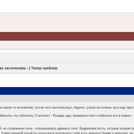
ку эксклюзива :-) Тизер-трейлер.
на какое-то мгновение, после чего выскользнул. Кадэнс, упала на колени, все еще прот
я сбросить эту оболочку, Считатис! - Рыцарь ада, провернул меч и вбросил его в нож
й, но сломанные ноги - отказывались держать тело. Бедренная кость, острым концом
. Единственной рукой он попытался подтащить себя хоть немного ближе к девушке, но