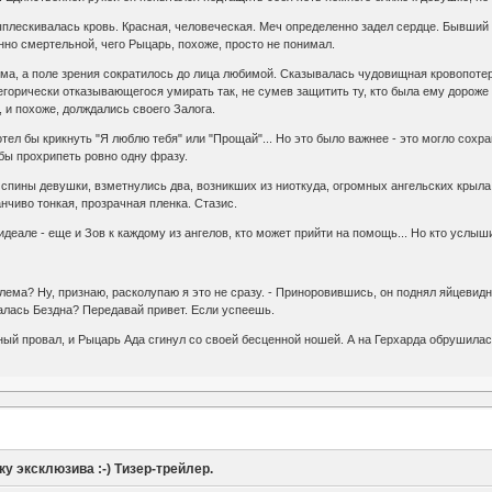
ыплескивалась кровь. Красная, человеческая. Меч определенно задел сердце. Бывший
нно смертельной, чего Рыцарь, похоже, просто не понимал.
ьма, а поле зрения сократилось до лица любимой. Сказывалась чудовищная кровопоте
тегорически отказывающегося умирать так, не сумев защитить ту, кто была ему доро
, и похоже, долждались своего Залога.
 хотел бы крикнуть "Я люблю тебя" или "Прощай"... Но это было важнее - это могло сох
о бы прохрипеть ровно одну фразу.
а спины девушки, взметнулись два, возникших из ниоткуда, огромных ангельских крыла
нчиво тонкая, прозрачная пленка. Стазис.
деале - еще и Зов к каждому из ангелов, кто может прийти на помощь... Но кто услыш
блема? Ну, признаю, расколупаю я это не сразу. - Приноровившись, он поднял яйцевид
далась Бездна? Передавай привет. Если успеешь.
ный провал, и Рыцарь Ада сгинул со своей бесценной ношей. А на Герхарда обрушилас
ку эксклюзива :-) Тизер-трейлер.