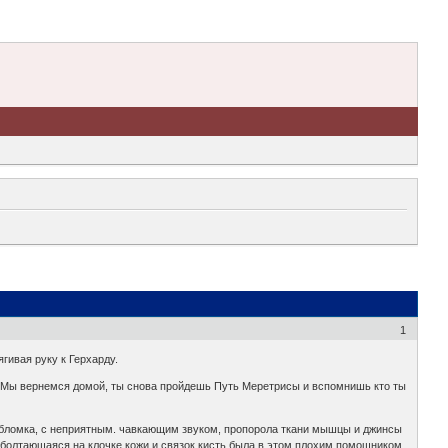
1
ягивая руку к Герхарду.
ны - Мы вернемся домой, ты снова пройдешь Путь Меретрисы и вспомнишь кто ты
 обломка, с неприятным. чавкающим звуком, пропорола ткани мышцы и джинсы
 болтающаяся на клочке кожи и связок кисть была в этом плохим помощником.