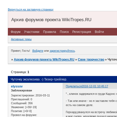
Вернуться на заглавную страницу
Архив форумов проекта WikiTropes.RU
Форум
Участники
Правила
Поиск
Регистрация
Войти
Активные темы
Привет, Гость!
Войдите
или
зарегистрируйтесь
.
»
Архив форумов проекта WikiTropes.RU
»
Свое творчество
»
Чуточ
Страница:
1
Чуточку эксклюзива :-) Тизер-трейлер.
elyssov
Поделиться
2016-12-01 10:45:17
Заблокирован
"...клинок задержался в груди Кадэнс 
Зарегистрирован
: 2016-03-11
Приглашений:
0
- Так или иначе - но я заставлю теб
Сообщений:
356
есть на самом деле.
Уважение:
[+30/-19]
Позитив:
[+0/-0]
Герхард рванулся на встречу любимо
Провел на форуме:
и маг снова, неуклюже рухнул ничком