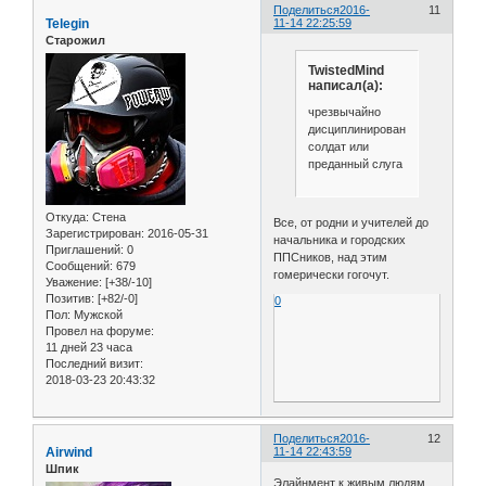
Поделиться
2016-
11
Telegin
11-14 22:25:59
Старожил
TwistedMind
написал(а):
чрезвычайно
дисциплинированный
солдат или
преданный слуга
Откуда:
Стена
Все, от родни и учителей до
Зарегистрирован
: 2016-05-31
начальника и городских
Приглашений:
0
ППСников, над этим
Сообщений:
679
гомерически гогочут.
Уважение:
[+38/-10]
Позитив:
[+82/-0]
0
Пол:
Мужской
Провел на форуме:
11 дней 23 часа
Последний визит:
2018-03-23 20:43:32
Поделиться
2016-
12
Airwind
11-14 22:43:59
Шпик
Элайнмент к живым людям