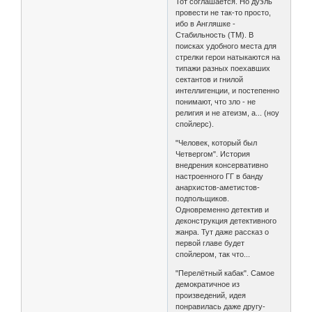
Тот соглашается. Но дуэль
провести не так-то просто,
ибо в Англяшке -
Стабильность (ТМ). В
поисках удобного места для
стрелки герои натыкаются на
типажи разных поехавших
сектантов и гнилой
интеллигенции, и постепенно
понимают, что зло - не
религия и не атеизм, а... (ноу
спойлерс).
"Человек, который был
Четвергом". История
внедрения консервативно
настроенного ГГ в банду
анархистов-аметистов-
подпольщиков.
Одновременно детектив и
деконструкция детективного
жанра. Тут даже рассказ о
первой главе будет
спойлером, так что...
"Перелётный кабак". Самое
демократичное из
произведений, идея
понравилась даже другу-