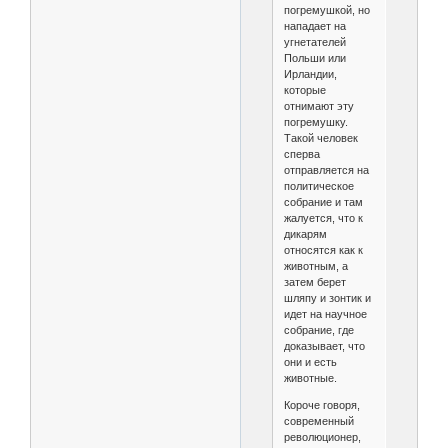
погремушкой, но
нападает на
угнетателей
Польши или
Ирландии,
которые
отнимают эту
погремушку.
Такой человек
сперва
отправляется на
политическое
собрание и там
жалуется, что к
дикарям
относятся как к
животным, а
затем берет
шляпу и зонтик и
идет на научное
собрание, где
доказывает, что
они и есть
животные.
Короче говоря,
современный
революционер,