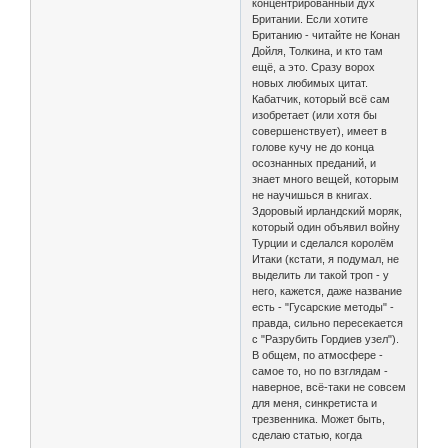
концентрированный дух
Британии. Если хотите
Британию - читайте не Конан
Дойля, Толкина, и кто там
ещё, а это. Сразу ворох
новых любимых цитат.
Кабатчик, который всё сам
изобретает (или хотя бы
совершенствует), имеет в
голове кучу не до конца
осознанных преданий, и
знает много вещей, которым
не научишься в книгах.
Здоровый ирландский моряк,
который один объявил войну
Турции и сделался королём
Итаки (кстати, я подумал, не
выделить ли такой троп - у
него, кажется, даже название
есть - "Гусарские методы" -
правда, сильно пересекается
с "Разрубить Гордиев узел").
В общем, по атмосфере -
самое то, но по взглядам -
наверное, всё-таки не совсем
для меня, синкретиста и
трезвенника. Может быть,
сделаю статью, когда