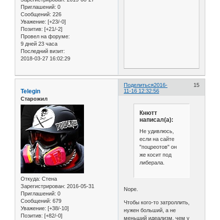
Приглашений:
0
Сообщений:
226
Уважение:
[+23/-0]
Позитив:
[+21/-2]
Провел на форуме:
9 дней 23 часа
Последний визит:
2018-03-27 16:02:29
Поделиться
2016-
15
Telegin
11-16 12:32:56
Старожил
Кнютт
написал(а):
Не удивлюсь,
если на сайте
"поцреотов" он
же косит под
либерала.
Откуда:
Стена
Зарегистрирован
: 2016-05-31
Nope.
Приглашений:
0
Сообщений:
679
Чтобы кого-то затроллить,
Уважение:
[+38/-10]
нужен больший, а не
Позитив:
[+82/-0]
меньший идеализм, чем у