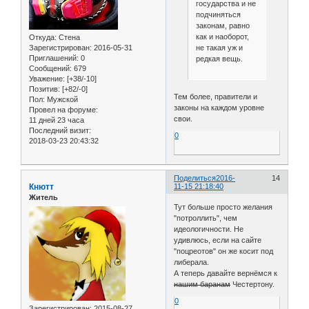
государства и не
подчиняться
законам, равно
как и наоборот,
Откуда:
Стена
не такая уж и
Зарегистрирован
: 2016-05-31
Приглашений:
0
редкая вещь.
Сообщений:
679
Уважение:
[+38/-10]
Позитив:
[+82/-0]
Тем более, правители и
Пол:
Мужской
законы на каждом уровне
Провел на форуме:
свои.
11 дней 23 часа
Последний визит:
0
2018-03-23 20:43:32
Поделиться
2016-
14
Кнютт
11-15 21:18:40
Житель
Тут больше просто желания
"потроллить", чем
идеологичности. Не
удивлюсь, если на сайте
"поцреотов" он же косит под
либерала.
А теперь давайте вернёмся к
нашим баранам
Честертону.
0
Зарегистрирован
: 2015-08-27