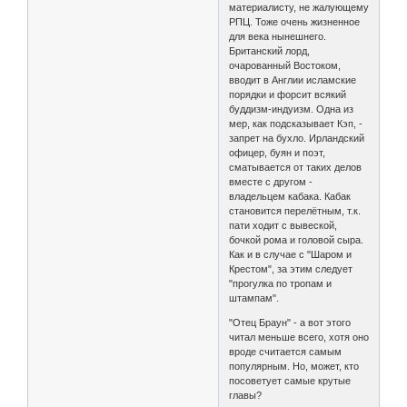
материалисту, не жалующему
РПЦ. Тоже очень жизненное
для века нынешнего.
Британский лорд,
очарованный Востоком,
вводит в Англии исламские
порядки и форсит всякий
буддизм-индуизм. Одна из
мер, как подсказывает Кэп, -
запрет на бухло. Ирландский
офицер, буян и поэт,
сматывается от таких делов
вместе с другом -
владельцем кабака. Кабак
становится перелётным, т.к.
пати ходит с вывеской,
бочкой рома и головой сыра.
Как и в случае с "Шаром и
Крестом", за этим следует
"прогулка по тропам и
штампам".
"Отец Браун" - а вот этого
читал меньше всего, хотя оно
вроде считается самым
популярным. Но, может, кто
посоветует самые крутые
главы?