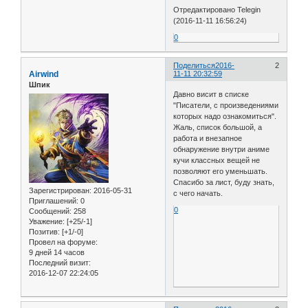
Отредактировано Telegin
(2016-11-11 16:56:24)
0
Поделиться
2016-
2
Airwind
11-11 20:32:59
Шпик
Давно висит в списке
"Писатели, с произведениями
которых надо ознакомиться".
Жаль, список большой, а
работа и внезапное
обнаружение внутри аниме
кучи классных вещей не
позволяют его уменьшать.
Спасибо за лист, буду знать,
Зарегистрирован
: 2016-05-31
с чего начать.
Приглашений:
0
0
Сообщений:
258
Уважение:
[+25/-1]
Позитив:
[+1/-0]
Провел на форуме:
9 дней 14 часов
Последний визит:
2016-12-07 22:24:05