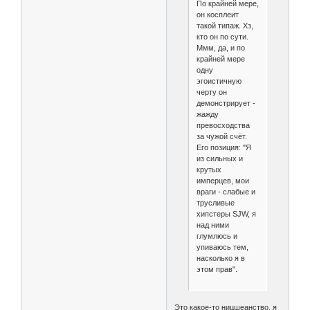
По крайней мере,
он косплеит
такой типаж. Хз,
кто он по сути.
Ммм, да, и по
крайней мере
одну
эгоистичную
черту он
демонстрирует -
жажду
превосходства
за чужой счёт.
Его позиция: "Я
из сильных и
крутых
имперцев, мои
враги - слабые и
трусливые
хипстеры SJW, я
над ними
глумлюсь и
упиваюсь тем,
насколько я в
этом прав".
Это какое-то ницшеанство, я