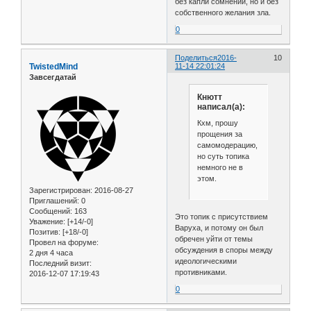
без капли сомнений, но и без
собственного желания зла.
0
Поделиться
2016-
10
TwistedMind
11-14 22:01:24
Завсегдатай
Кнютт
написал(а):
Кхм, прошу
прощения за
самомодерацию,
но суть топика
немного не в
этом.
Зарегистрирован
: 2016-08-27
Приглашений:
0
Сообщений:
163
Это топик с присутствием
Уважение:
[+14/-0]
Варуха, и потому он был
Позитив:
[+18/-0]
обречен уйти от темы
Провел на форуме:
обсуждения в споры между
2 дня 4 часа
идеологическими
Последний визит:
противниками.
2016-12-07 17:19:43
0