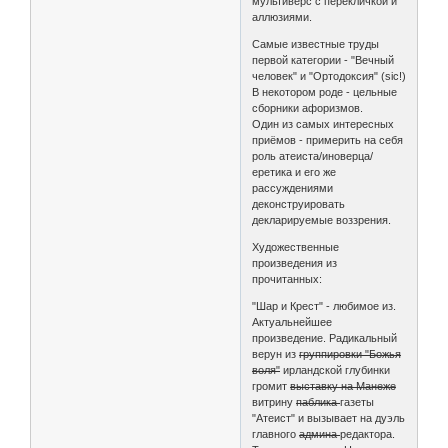
мультиверс с перекличкой и
аллюзиями.
Самые известные труды
первой категории - "Вечный
человек" и "Ортодоксия" (sic!)
В некотором роде - цельные
сборники афоризмов.
Один из самых интересных
приёмов - примерить на себя
роль атеиста/иноверца/
еретика и его же
рассуждениями
деконструировать
декларируемые воззрения.
Художественные
произведения из
прочитанных:
"Шар и Крест" - любимое из.
Актуальнейшее
произведение. Радикальный
верун из
группировки "Божья
воля"
ирландской глубинки
громит
выставку на Манеже
витрину
паблика
газеты
"Атеист" и вызывает на дуэль
главного
админа
редактора.