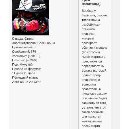
написал(а):
Вообще у
Телегина, скорее,
типаж воина-
разбойника -
стайного
хищника,
который
Откуда:
Стена
презирает
Зарегистрирован
: 2016-05-31
Приглашений:
0
обычаи и мораль
Сообщений:
679
(по которым
Уважение:
[+38/-10]
живёт жертва) и
Позитив:
[+82/-0]
преклоняется
Пол:
Мужской
перед властью
Провел на форуме:
вожака (который
11 дней 23 часа
правит среди
Последний визит:
хищников) и
2018-03-23 20:43:32
воинским
братством. К
писаному закону
отношение будет
зависеть от того,
установлен этот
закон вожаком,
или является
коллективной
волей жертв.