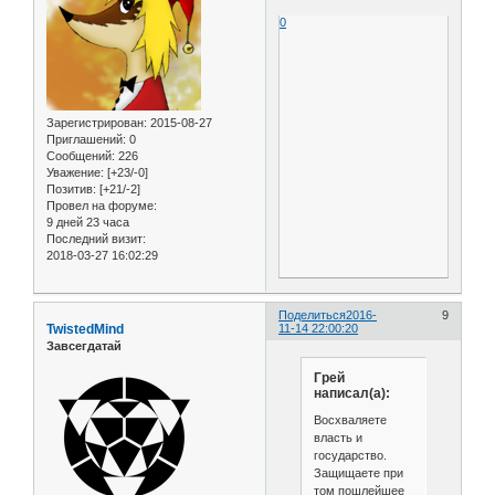
0
Зарегистрирован
: 2015-08-27
Приглашений:
0
Сообщений:
226
Уважение:
[+23/-0]
Позитив:
[+21/-2]
Провел на форуме:
9 дней 23 часа
Последний визит:
2018-03-27 16:02:29
Поделиться
2016-
9
TwistedMind
11-14 22:00:20
Завсегдатай
Грей
написал(а):
Восхваляете
власть и
государство.
Защищаете при
том пошлейшее