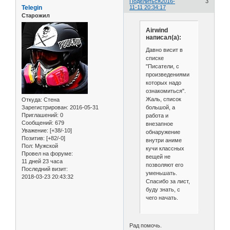
Поделиться
2016-
3
Telegin
11-11 20:34:17
Старожил
Airwind
написал(а):
Давно висит в
списке
"Писатели, с
произведениями
которых надо
ознакомиться".
Жаль, список
Откуда:
Стена
большой, а
Зарегистрирован
: 2016-05-31
Приглашений:
0
работа и
Сообщений:
679
внезапное
Уважение:
[+38/-10]
обнаружение
Позитив:
[+82/-0]
внутри аниме
Пол:
Мужской
кучи классных
Провел на форуме:
вещей не
11 дней 23 часа
позволяют его
Последний визит:
уменьшать.
2018-03-23 20:43:32
Спасибо за лист,
буду знать, с
чего начать.
Рад помочь.