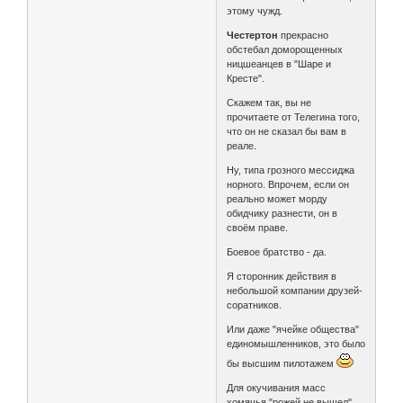
этому чужд.
Честертон
прекрасно
обстебал доморощенных
ницшеанцев в "Шаре и
Кресте".
Скажем так, вы не
прочитаете от Телегина того,
что он не сказал бы вам в
реале.
Ну, типа грозного мессиджа
норного. Впрочем, если он
реально может морду
обидчику разнести, он в
своём праве.
Боевое братство - да.
Я сторонник действия в
небольшой компании друзей-
соратников.
Или даже "ячейке общества"
единомышленников, это было
бы высшим пилотажем
Для окучивания масс
хомячья "рожей не вышел".