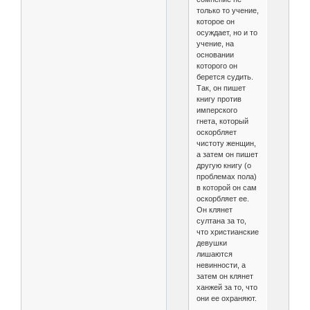
только то учение,
которое он
осуждает, но и то
учение, на
основании
которого он
берется судить.
Так, он пишет
книгу против
имперского
гнета, который
оскорбляет
чистоту женщин,
а затем он пишет
другую книгу (о
проблемах пола)
в которой он сам
оскорбляет ее.
Он клянет
султана за то,
что христианские
девушки
лишаются
невинности, а
затем он клянет
ханжей за то, что
они ее охраняют.