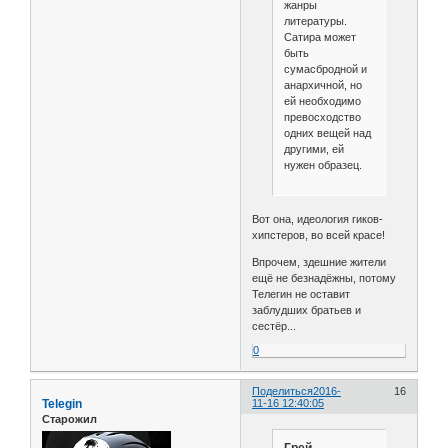
жанры
литературы.
Сатира может
быть
сумасбродной и
анархичной, но
ей необходимо
превосходство
одних вещей над
другими, ей
нужен образец.
Вот она, идеология гиков-
хипстеров, во всей красе!
Впрочем, здешние жители
ещё не безнадёжны, потому
Телегин не оставит
заблудших братьев и
сестёр...
0
Поделиться
2016-
16
Telegin
11-16 12:40:05
Старожил
Грей