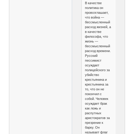
В качестве
политика он
провозглашает,
что война —
бессмысленный
расход жизней, а
в качестве
философа, что
жизнь —
бессмысленный
расход времени.
Русский
пессимист
осуждает
полицейского за
убийство
крестьянина и
крестьянина за
то, что он не
покончил с
собой. Человек
осуждает брак
как ложь и
распутных
аристократов за
презрение к
барку. Он
называет флаг