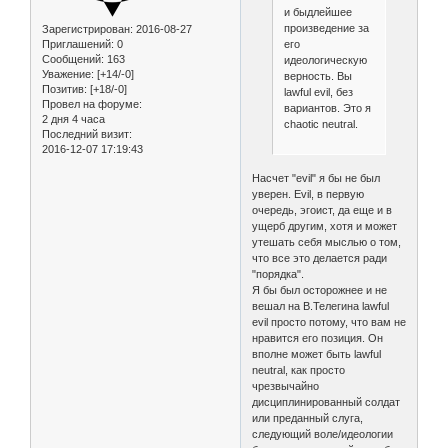
и быдлейшее
произведение за
Зарегистрирован
: 2016-08-27
его
Приглашений:
0
Сообщений:
163
идеологическую
Уважение:
[+14/-0]
верность. Вы
Позитив:
[+18/-0]
lawful evil, без
Провел на форуме:
вариантов. Это я
2 дня 4 часа
chaotic neutral.
Последний визит:
2016-12-07 17:19:43
Насчет "evil" я бы не был
уверен. Evil, в первую
очередь, эгоист, да еще и в
ущерб другим, хотя и может
утешать себя мыслью о том,
что все это делается ради
"порядка".
Я бы был осторожнее и не
вешал на В.Телегина lawful
evil просто потому, что вам не
нравится его позиция. Он
вполне может быть lawful
neutral, как просто
чрезвычайно
дисциплинированный солдат
или преданный слуга,
следующий воле/идеологии