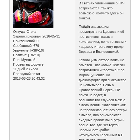
В статьях упоминания о ГКЧ
встречаются, так что,
возможно, кому-то здесь он
знаком.
Пойдёт желающим
Откуда:
Стена
посмотреть на Церковь и её
Зарегистрирован
: 2016-05-31
противников глазами
Приглашений:
0
христианина, но не готовым к
Сообщений:
679
хардкору и троллингу вроде
Уважение:
[+38/-10]
Зерваса и Вознесенской.
Позитив:
[+82/-0]
Пол:
Мужской
Католицизм автора почти не
Провел на форуме:
заметен - насколько Телегин
11 дней 23 часа
патриотичен и "восточен" по
Последний визит:
мироощущению, но
2018-03-23 20:43:32
дискомфорта при знакомстве
не испытывал. Речь о
Православной Церкви ГКЧ
почти не ведёт, в
большинство случаев можно
смело менять "католическая"
на "православная" без потери
смысла, ибо описываются
сходные проблемы внутри и
вовне. Кое-где Честертон
напоминает крайне
котируемого Телегиным К.Н.