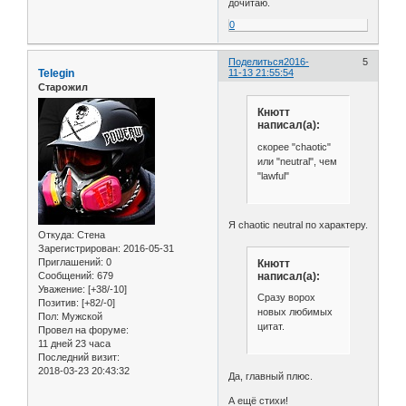
дочитаю.
0
Поделиться
2016-
5
Telegin
11-13 21:55:54
Старожил
Кнютт
написал(а):
скорее "chaotic"
или "neutral", чем
"lawful"
Я chaotic neutral по характеру.
Откуда:
Стена
Зарегистрирован
: 2016-05-31
Приглашений:
0
Кнютт
написал(а):
Сообщений:
679
Уважение:
[+38/-10]
Сразу ворох
Позитив:
[+82/-0]
новых любимых
Пол:
Мужской
цитат.
Провел на форуме:
11 дней 23 часа
Последний визит:
2018-03-23 20:43:32
Да, главный плюс.
А ещё стихи!