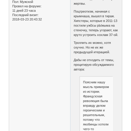
Пол:
Мужской
жертвы.
Провел на форуме:
11 дней 23 часа
Поцтреотизм, начиная с
Последний визит:
крымнаша, вышел в тираж.
2018-03-23 20:43:32
Хипстеры, которые в 2011-13
постили уж0сы рЫжыма на
стеночку, теперь угорают, как
круто устроить хохлам 37-ой.
Троллить их можно, хотя
скучно. Но не их же
предыдущей итерацией.
Дабы не отходить от темы,
процитирую обсуждаемого
автора:
Поясним нашу
мысль примером
из истории.
Французская
революция была
вправду делом
героическим и
решительным,
потому что
якобинцы хотели
чего-то