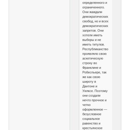
определенного и
ограниченного.
Они жаждали
демократических
свобод, но и всех
демократических
запретов. Они
хотели иметь
выборы и не
иметь титулов.
Республиканство
проявляло свою
аскетическую
строну во
Франклине и
Робеспьере, так
же как свою
широту в
Дантоне и
Уилксе. Поэтому
они создали
нечто прочное и
четко
оформленное —
безусловное
социальное
равенство и
крестьянское