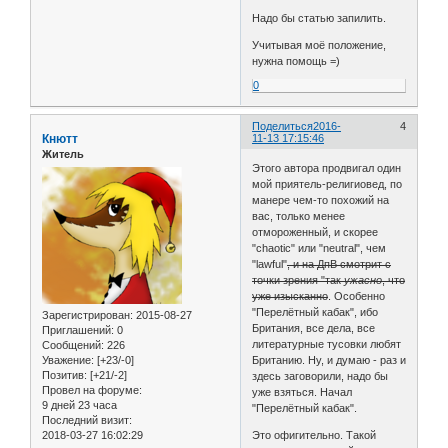
Надо бы статью запилить.
Учитывая моё положение,
нужна помощь =)
0
Поделиться
2016-
4
Кнютт
11-13 17:15:46
Житель
Этого автора продвигал один
мой приятель-религиовед, по
манере чем-то похожий на
вас, только менее
отмороженный, и скорее
"chaotic" или "neutral", чем
"lawful"
, и на ДпВ смотрит с
точки зрения "так
ужасно
, что
уже изысканно
. Особенно
"Перелётный кабак", ибо
Зарегистрирован
: 2015-08-27
Британия, все дела, все
Приглашений:
0
литературные тусовки любят
Сообщений:
226
Уважение:
[+23/-0]
Британию. Ну, и думаю - раз и
Позитив:
[+21/-2]
здесь заговорили, надо бы
Провел на форуме:
уже взяться. Начал
9 дней 23 часа
"Перелётный кабак".
Последний визит:
2018-03-27 16:02:29
Это офигительно. Такой