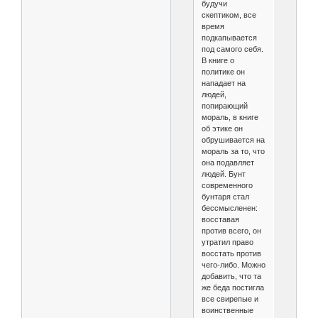
будучи
скептиком, все
время
подкапывается
под самого себя.
В книге о
политике он
нападает на
людей,
попирающий
мораль, в книге
об этике он
обрушивается на
мораль за то, что
она подавляет
людей. Бунт
современного
бунтаря стал
бессмысленен:
восставая
против всего, он
утратил право
восстать против
чего-либо. Можно
добавить, что та
же беда постигла
все свирепые и
воинственные