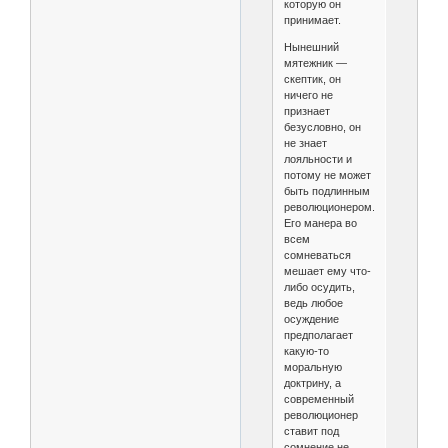
которую он
принимает.
Нынешний
мятежник —
скептик, он
ничего не
признает
безусловно, он
не знает
лояльности и
потому не может
быть подлинным
революционером.
Его манера во
всем
сомневаться
мешает ему что-
либо осудить,
ведь любое
осуждение
предполагает
какую-то
моральную
доктрину, а
современный
революционер
ставит под
сомнение не