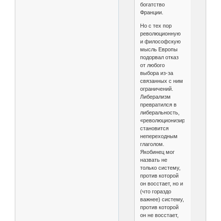
богатство
Франции.
Но с тех пор
революционную
и философскую
мысль Европы
подорвал отказ
от любого
выбора из-за
связанных с ним
ограничений.
Либерализм
превратился в
либеральность,
«революционизировать»
становится
непереходным
глаголом.
Якобинец мог
назвать не
только систему,
против которой
он восстает, но и
(что гораздо
важнее) систему,
против которой
он не восстает,