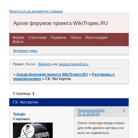
Вернуться на заглавную страницу
Архив форумов проекта WikiTropes.RU
Форум
Участники
Правила
Поиск
Регистрация
Войти
Активные темы
Привет, Гость!
Войдите
или
зарегистрируйтесь
.
»
Архив форумов проекта WikiTropes.RU
»
Разговоры о
произведениях
»
Г.К. Честертон
Страница:
1
Г.К. Честертон
Поделиться
2016-
1
Telegin
11-11 16:53:40
Старожил
Около полугода назад открыл
для себя данного автора и не
могу не поделиться.