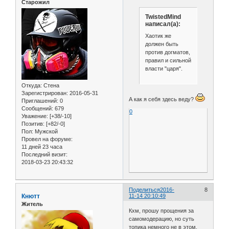
Старожил
TwistedMind
написал(а):
Хаотик же
должен быть
против догматов,
правил и сильной
власти "царя".
Откуда:
Стена
Зарегистрирован
: 2016-05-31
А как я себя здесь веду?
Приглашений:
0
Сообщений:
679
0
Уважение:
[+38/-10]
Позитив:
[+82/-0]
Пол:
Мужской
Провел на форуме:
11 дней 23 часа
Последний визит:
2018-03-23 20:43:32
Поделиться
2016-
8
Кнютт
11-14 20:10:49
Житель
Кхм, прошу прощения за
самомодерацию, но суть
топика немного не в этом.