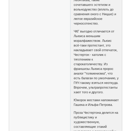
Леонтьева, также
сочетавшего эстетизм и
вольнодумство (вплоть до
сравнения оного с Ницше) и
лютое евразийское
черносотенство.
ЧКГ выгодно отличается от
Льюиса меньшим
моралфажеством. Льюис
всё-таки протестант, это
накладывает свой отпечаток,
Честертон - католик с
тяготением к
старокатоличеству. Из
франшизы Льюиса пророс
аналог "толкиенизма", что
есть балаган по умолчанию, у
ГКЧ такому взяться неоткуда.
Впрочем, ультрапротестанты
хают того и другого.
Юморок местами напоминает
Гашека и Ильфа-Петрова.
Проза Честертона делится на
публицистику и
художественную,
составляющие этакий