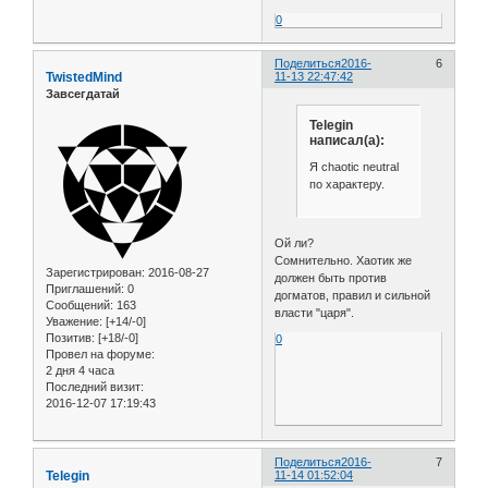
0
Поделиться
2016-
6
TwistedMind
11-13 22:47:42
Завсегдатай
Telegin
написал(а):
Я chaotic neutral
по характеру.
Ой ли?
Сомнительно. Хаотик же
Зарегистрирован
: 2016-08-27
должен быть против
Приглашений:
0
догматов, правил и сильной
Сообщений:
163
власти "царя".
Уважение:
[+14/-0]
Позитив:
[+18/-0]
0
Провел на форуме:
2 дня 4 часа
Последний визит:
2016-12-07 17:19:43
Поделиться
2016-
7
Telegin
11-14 01:52:04