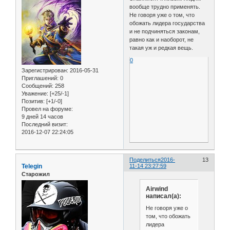
вообще трудно применять.
Не говоря уже о том, что
обожать лидера государства
и не подчиняться законам,
равно как и наоборот, не
такая уж и редкая вещь.
0
Зарегистрирован
: 2016-05-31
Приглашений:
0
Сообщений:
258
Уважение:
[+25/-1]
Позитив:
[+1/-0]
Провел на форуме:
9 дней 14 часов
Последний визит:
2016-12-07 22:24:05
Поделиться
2016-
13
Telegin
11-14 23:27:59
Старожил
Airwind
написал(а):
Не говоря уже о
том, что обожать
лидера