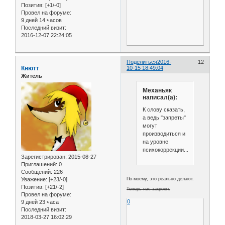
Позитив:
[+1/-0]
Провел на форуме:
9 дней 14 часов
Последний визит:
2016-12-07 22:24:05
Поделиться
2016-
12
Кнютт
10-15 18:49:04
Житель
Механьяк
написал(а):
К слову сказать,
а ведь "запреты"
могут
производиться и
на уровне
психокоррекции...
Зарегистрирован
: 2015-08-27
Приглашений:
0
Сообщений:
226
Уважение:
[+23/-0]
По-моему, это реально делают.
Позитив:
[+21/-2]
Теперь нас закроют.
Провел на форуме:
0
9 дней 23 часа
Последний визит:
2018-03-27 16:02:29