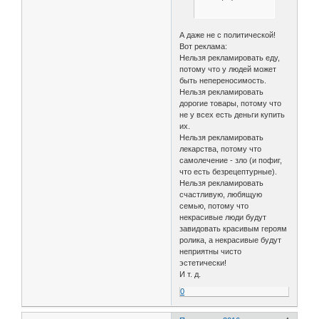
А даже не с политической!
Вот реклама:
Нельзя рекламировать еду,
потому что у людей может
быть непереносимость.
Нельзя рекламировать
дорогие товары, потому что
не у всех есть деньги купить
их.
Нельзя рекламировать
лекарства, потому что
самолечение - зло (и пофиг,
что есть безрецептурные).
Нельзя рекламировать
счастливую, любящую
семью, потому что
некрасивые люди будут
завидовать красивым героям
ролика, а некрасивые будут
неприятны чисто
эстетически!
И т. д.
0