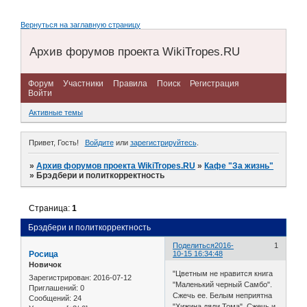
Вернуться на заглавную страницу
Архив форумов проекта WikiTropes.RU
Форум
Участники
Правила
Поиск
Регистрация
Войти
Активные темы
Привет, Гость!
Войдите
или
зарегистрируйтесь
.
»
Архив форумов проекта WikiTropes.RU
»
Кафе "За жизнь"
»
Брэдбери и политкорректность
Страница:
1
Брэдбери и политкорректность
Поделиться
2016-
1
Росица
10-15 16:34:48
Новичок
"Цветным не нравится книга
Зарегистрирован
: 2016-07-12
"Маленький черный Самбо".
Приглашений:
0
Сжечь ее. Белым неприятна
Сообщений:
24
"Хижина дяди Тома". Сжечь и