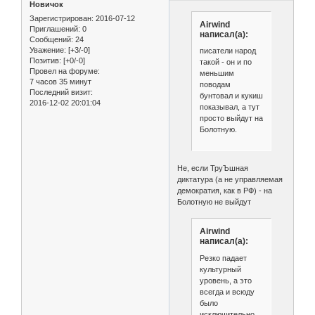
Новичок
Зарегистрирован
: 2016-07-12
Airwind
Приглашений:
0
написал(а):
Сообщений:
24
Уважение:
[+3/-0]
писатели народ
Позитив:
[+0/-0]
такой - он и по
Провел на форуме:
меньшим
7 часов 35 минут
поводам
Последний визит:
бунтовал и кукиш
2016-12-02 20:01:04
показывал, а тут
просто выйдут на
Болотную.
Не, если ТруЪшная
диктатура (а не управляемая
демократия, как в РФ) - на
Болотную не выйдут
Airwind
написал(а):
Резко падает
культурный
уровень, а это
всегда и всюду
было
исключительно