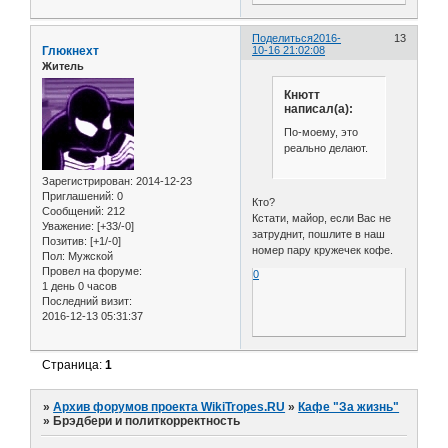
Поделиться
2016-
13
Глюкнехт
10-16 21:02:08
Житель
Кнютт
написал(а):
По-моему, это
реально делают.
Зарегистрирован
: 2014-12-23
Приглашений:
0
Кто?
Сообщений:
212
Кстати, майор, если Вас не
Уважение:
[+33/-0]
затруднит, пошлите в наш
Позитив:
[+1/-0]
номер пару кружечек кофе.
Пол:
Мужской
Провел на форуме:
0
1 день 0 часов
Последний визит:
2016-12-13 05:31:37
Страница:
1
»
Архив форумов проекта WikiTropes.RU
»
Кафе "За жизнь"
»
Брэдбери и политкорректность