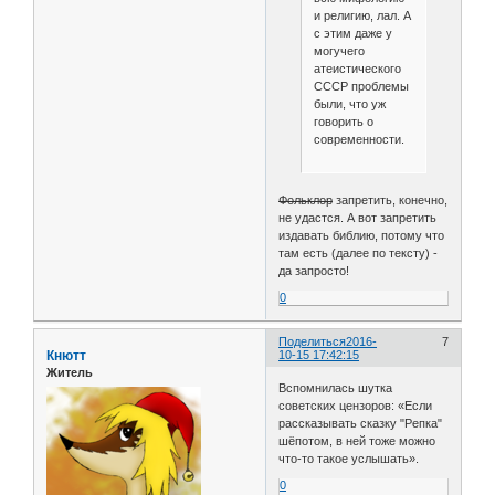
и религию, лал. А
с этим даже у
могучего
атеистического
СССР проблемы
были, что уж
говорить о
современности.
Фольклор
запретить, конечно,
не удастся. А вот запретить
издавать библию, потому что
там есть (далее по тексту) -
да запросто!
0
Поделиться
2016-
7
Кнютт
10-15 17:42:15
Житель
Вспомнилась шутка
советских цензоров: «Если
рассказывать сказку "Репка"
шёпотом, в ней тоже можно
что-то такое услышать».
0