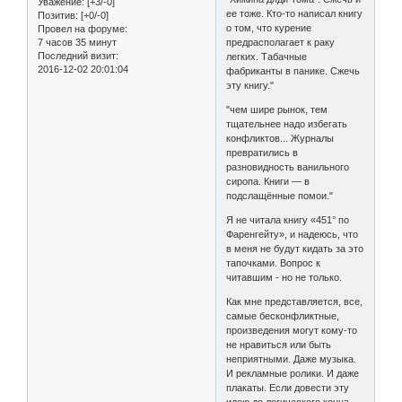
Уважение:
[+3/-0]
ее тоже. Кто-то написал книгу
Позитив:
[+0/-0]
о том, что курение
Провел на форуме:
7 часов 35 минут
предрасполагает к раку
Последний визит:
легких. Табачные
2016-12-02 20:01:04
фабриканты в панике. Сжечь
эту книгу."
"чем шире рынок, тем
тщательнее надо избегать
конфликтов... Журналы
превратились в
разновидность ванильного
сиропа. Книги — в
подслащённые помои."
Я не читала книгу «451° по
Фаренгейту», и надеюсь, что
в меня не будут кидать за это
тапочками. Вопрос к
читавшим - но не только.
Как мне представляется, все,
самые бесконфликтные,
произведения могут кому-то
не нравиться или быть
неприятными. Даже музыка.
И рекламные ролики. И даже
плакаты. Если довести эту