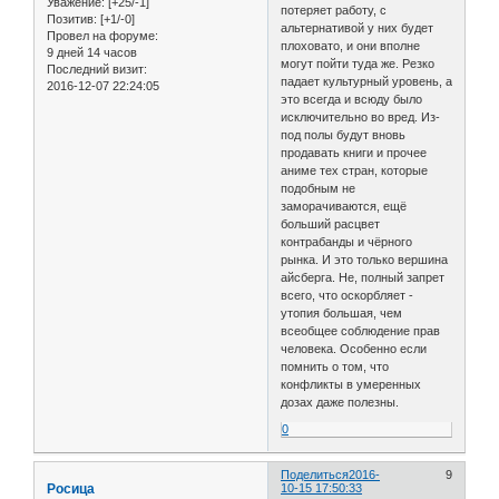
Уважение:
[+25/-1]
потеряет работу, с
Позитив:
[+1/-0]
альтернативой у них будет
Провел на форуме:
плоховато, и они вполне
9 дней 14 часов
могут пойти туда же. Резко
Последний визит:
падает культурный уровень, а
2016-12-07 22:24:05
это всегда и всюду было
исключительно во вред. Из-
под полы будут вновь
продавать книги и прочее
аниме тех стран, которые
подобным не
заморачиваются, ещё
больший расцвет
контрабанды и чёрного
рынка. И это только вершина
айсберга. Не, полный запрет
всего, что оскорбляет -
утопия большая, чем
всеобщее соблюдение прав
человека. Особенно если
помнить о том, что
конфликты в умеренных
дозах даже полезны.
0
Поделиться
2016-
9
Росица
10-15 17:50:33