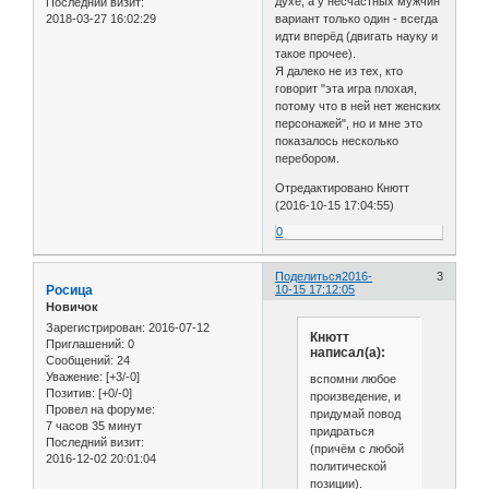
духе, а у несчастных мужчин
Последний визит:
2018-03-27 16:02:29
вариант только один - всегда
идти вперёд (двигать науку и
такое прочее).
Я далеко не из тех, кто
говорит "эта игра плохая,
потому что в ней нет женских
персонажей", но и мне это
показалось несколько
перебором.
Отредактировано Кнютт
(2016-10-15 17:04:55)
0
Поделиться
2016-
3
Росица
10-15 17:12:05
Новичок
Зарегистрирован
: 2016-07-12
Кнютт
Приглашений:
0
написал(а):
Сообщений:
24
Уважение:
[+3/-0]
вспомни любое
Позитив:
[+0/-0]
произведение, и
Провел на форуме:
придумай повод
7 часов 35 минут
придраться
Последний визит:
(причём с любой
2016-12-02 20:01:04
политической
позиции).