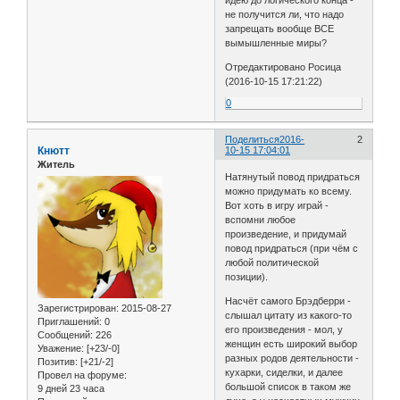
идею до логического конца -
не получится ли, что надо
запрещать вообще ВСЕ
вымышленные миры?
Отредактировано Росица
(2016-10-15 17:21:22)
0
Поделиться
2016-
2
Кнютт
10-15 17:04:01
Житель
Натянутый повод придраться
можно придумать ко всему.
Вот хоть в игру играй -
вспомни любое
произведение, и придумай
повод придраться (при чём с
любой политической
позиции).
Насчёт самого Брэдберри -
Зарегистрирован
: 2015-08-27
слышал цитату из какого-то
Приглашений:
0
его произведения - мол, у
Сообщений:
226
женщин есть широкий выбор
Уважение:
[+23/-0]
разных родов деятельности -
Позитив:
[+21/-2]
кухарки, сиделки, и далее
Провел на форуме:
большой список в таком же
9 дней 23 часа