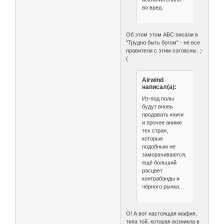
во вред.
Об этом этом АБС писали в
"Трудно быть богом" - не все
правители с этим согласны. ;-
(
Airwind
написал(а):
Из-под полы
будут вновь
продавать книги
и прочее аниме
тех стран,
которые
подобным не
заморачиваются,
ещё больший
расцвет
контрабанды и
чёрного рынка.
О! А вот настоящая мафия,
типа той, которая возникла в