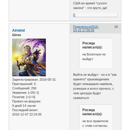
США во время "сухого
закона" - это круто, да!
0
Поделиться
2016-
10
Airwind
10-15 17:56:05
Шпик
Росица
написал(а):
на Болотную не
выйдут
Выйти не выйдут - но и в "как
принято" произведениях
Зарегистрирован
: 2016-05-31
Приглашений:
0
будет немаааало намёков,
Сообщений:
258
усмешек и всего прочего, с
Уважение:
[+25/-1]
чем цензура будет
Позитив:
[+1/-0]
сражаться.
Провел на форуме:
9 дней 14 часов
Росица
Последний визит:
написал(а):
2016-12-07 22:24:05
не все правители
с этим согласны.