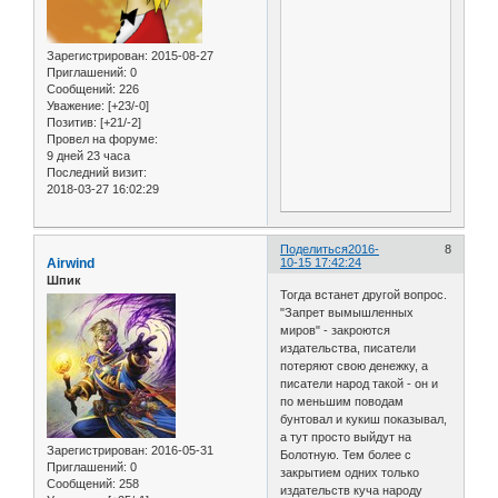
Зарегистрирован
: 2015-08-27
Приглашений:
0
Сообщений:
226
Уважение:
[+23/-0]
Позитив:
[+21/-2]
Провел на форуме:
9 дней 23 часа
Последний визит:
2018-03-27 16:02:29
Поделиться
2016-
8
Airwind
10-15 17:42:24
Шпик
Тогда встанет другой вопрос.
"Запрет вымышленных
миров" - закроются
издательства, писатели
потеряют свою денежку, а
писатели народ такой - он и
по меньшим поводам
бунтовал и кукиш показывал,
а тут просто выйдут на
Зарегистрирован
: 2016-05-31
Болотную. Тем более с
Приглашений:
0
закрытием одних только
Сообщений:
258
издательств куча народу