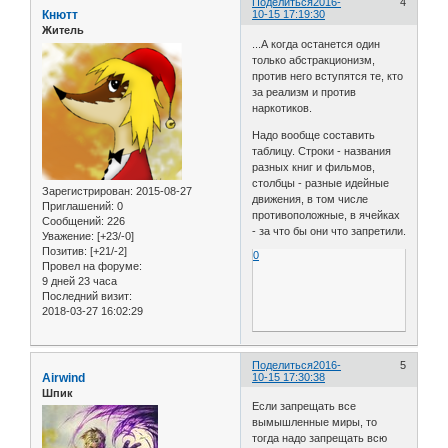
Поделиться
2016-
4
Кнютт
10-15 17:19:30
Житель
...А когда останется один
только абстракционизм,
против него вступятся те, кто
за реализм и против
наркотиков.
Надо вообще составить
таблицу. Строки - названия
разных книг и фильмов,
столбцы - разные идейные
Зарегистрирован
: 2015-08-27
движения, в том числе
Приглашений:
0
противоположные, в ячейках
Сообщений:
226
- за что бы они что запретили.
Уважение:
[+23/-0]
Позитив:
[+21/-2]
0
Провел на форуме:
9 дней 23 часа
Последний визит:
2018-03-27 16:02:29
Поделиться
2016-
5
Airwind
10-15 17:30:38
Шпик
Если запрещать все
вымышленные миры, то
тогда надо запрещать всю