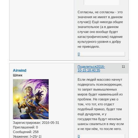
Согласны, не согласны - это
значения не имеет в данном
случае)) Ещё никогда общее
значительное (а в данном
случае оно вообще будет
катастрофическим) падение
культурного уровня к добру
не приводило.
0
Поделиться
2016-
11
Airwind
10-15 18:40:35
Шпик
Если людей массово начнут
подвергать психокоррекции,
то запрет вымышленных
миров будет наименьшей из
проблем. Не говоря уже о
том, что тот, кто отдаст
подобный приказ, будет тем
ещё дундуком, и у
государства будут нехилые
Зарегистрирован
: 2016-05-31
шансы свалиться в яму если
Приглашений:
0
и не при нём, то после него.
Сообщений:
258
0
Уважение:
[+25/-1]