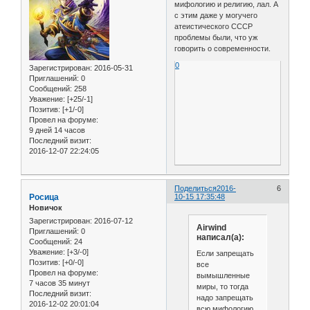
мифологию и религию, лал. А
с этим даже у могучего
атеистического СССР
проблемы были, что уж
говорить о современности.
0
Зарегистрирован
: 2016-05-31
Приглашений:
0
Сообщений:
258
Уважение:
[+25/-1]
Позитив:
[+1/-0]
Провел на форуме:
9 дней 14 часов
Последний визит:
2016-12-07 22:24:05
Поделиться
2016-
6
Росица
10-15 17:35:48
Новичок
Зарегистрирован
: 2016-07-12
Airwind
Приглашений:
0
написал(а):
Сообщений:
24
Уважение:
[+3/-0]
Если запрещать
Позитив:
[+0/-0]
все
Провел на форуме:
вымышленные
7 часов 35 минут
миры, то тогда
Последний визит:
надо запрещать
2016-12-02 20:01:04
всю мифологию