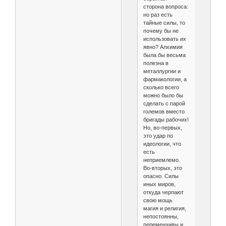
сторона вопроса:
но раз есть
тайные силы, то
почему бы не
использовать их
явно? Алхимия
была бы весьма
полезна в
металлургии и
фармакологии, а
сколько всего
можно было бы
сделать с парой
големов вместо
бригады рабочих!
Но, во-первых,
это удар по
идеологии, что
есть
неприемлемо.
Во-вторых, это
опасно. Силы
иных миров,
откуда черпают
свою мощь
магия и религия,
непостоянны,
переменчивы и