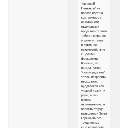
"Красный
Пентакль" не
просто идет на
компромисс с
некоторыми
отдельными
представителями
тайного мира, но
и даже вступает
в активное
взаимодействие
с целыми
фракциями.
Конечно, не
всегда нужны
"спец-средства".
Чтобы истребить
нескольких
вурдалаков или
упырей хватит и
роты, а то и
взвода
автоматчиков, а
невесть откуда
взявшегося Змея
Горыныча без
труда снимут
еще на подлете