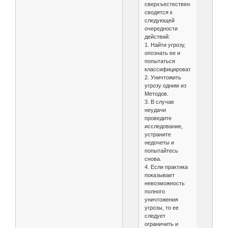
сверхъестественного
сводятся к
следующей
очередности
действий:
1. Найти угрозу,
опознать ее и
попытаться
классифицировать.
2. Уничтожить
угрозу одним из
Методов.
3. В случае
неудачи
проведите
исследование,
устраните
недочеты и
попытайтесь
снова.
4. Если практика
показывает
невозможность
полного
уничтожения
угрозы, то ее
следует
ограничить и