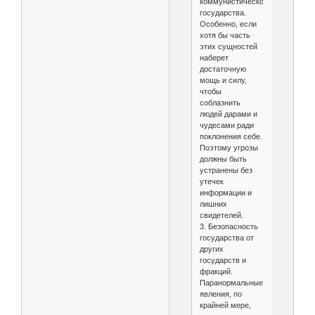
коммунистического
государства.
Особенно, если
хотя бы часть
этих сущностей
наберет
достаточную
мощь и силу,
чтобы
соблазнить
людей дарами и
чудесами ради
поклонения себе.
Поэтому угрозы
должны быть
устранены без
утечек
информации и
лишних
свидетелей.
3. Безопасность
государства от
других
государств и
фракций.
Паранормальные
явления, по
крайней мере,