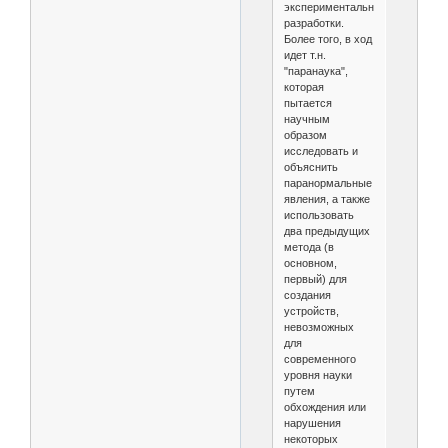
экспериментальные
разработки.
Более того, в ход
идет т.н.
"паранаука",
которая
пытается
научным
образом
исследовать и
объяснить
паранормальные
явления, а также
использовать
два предыдущих
метода (в
основном,
первый) для
создания
устройств,
невозможных
для
современного
уровня науки
путем
обхождения или
нарушения
некоторых