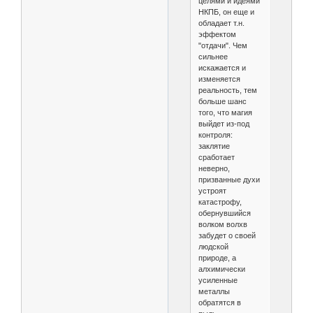
целями и идеями
НКПБ, он еще и
обладает т.н.
эффектом
"отдачи". Чем
сильнее
искажается и
изменяется
реальность, тем
больше шанс
того, что магия
выйдет из-под
контроля:
заклятие
сработает
неверно,
призванные духи
устроят
катастрофу,
обернувшийся
волком волхв
забудет о своей
людской
природе, а
алхимически
усиленные
металлы
обратятся в