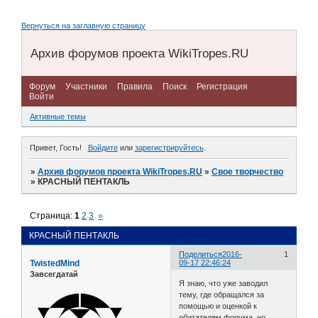
Вернуться на заглавную страницу
Архив форумов проекта WikiTropes.RU
Форум
Участники
Правила
Поиск
Регистрация
Войти
Активные темы
Привет, Гость!
Войдите
или
зарегистрируйтесь
.
»
Архив форумов проекта WikiTropes.RU
»
Свое творчество
»
КРАСНЫЙ ПЕНТАКЛЬ
Страница:
1
2
3
»
КРАСНЫЙ ПЕНТАКЛЬ
Поделиться
2016-
1
TwistedMind
09-17 22:46:24
Завсегдатай
Я знаю, что уже заводил
тему, где обращался за
помощью и оценкой к
обитателям форума, но