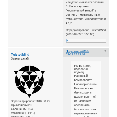
или даже мишка косолапый).
6. Как поступить с
"космической темой" в
сеттинге - межпланетные
путешествия, инопланетяне и
т.д.?
Отредактировано TwistedMind
(2016-09-27 18:56:03)
0
Поделиться
2016-
2
TwistedMind
09-17 23:29:46
Завсегдатай
НКПБ. Цели,
идеология,
подход
Народный
Комиссариат
Паранормальной
Безопасности
был создан с
целью, понятной
из названия:
Зарегистрирован
: 2016-08-27
обеспечить
Приглашений:
0
Сообщений:
163
безопасность от
Уважение:
[+14/-0]
паранормальных
Позитив:
[+18/-0]