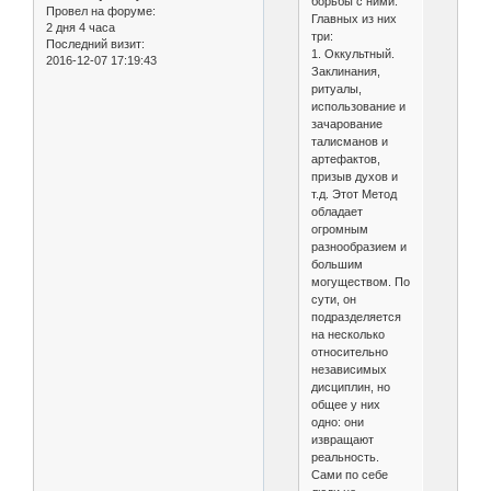
борьбы с ними.
Провел на форуме:
Главных из них
2 дня 4 часа
три:
Последний визит:
1. Оккультный.
2016-12-07 17:19:43
Заклинания,
ритуалы,
использование и
зачарование
талисманов и
артефактов,
призыв духов и
т.д. Этот Метод
обладает
огромным
разнообразием и
большим
могуществом. По
сути, он
подразделяется
на несколько
относительно
независимых
дисциплин, но
общее у них
одно: они
извращают
реальность.
Сами по себе