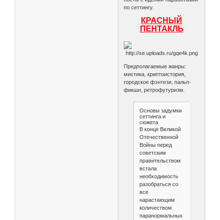
по сеттингу.
КРАСНЫЙ
ПЕНТАКЛЬ
Предполагаемые жанры:
мистика, криптоистория,
городское фэнтези, пальп-
фикшн, ретрофутуризм.
Основы задумки
сеттинга и
сюжета
В конце Великой
Отечественной
Войны перед
советским
правительством
встала
необходимость
разобраться со
все
нарастающим
количеством
паранормальных