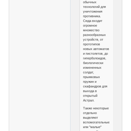
обычных
технологий для
уничтожения
противника.
Сюда входит
огромное
множество
разнообразных
устройств, от
прототипов
новых автоматов
и пистолетов, до
гиперболоидов,
биологически
измененных
солдат,
прыжковых
пружин и
скафандров для
выхода в
открытый
Астрал.
Также некоторые
отдельно
выделяют
вспомогательные,
или "малые"