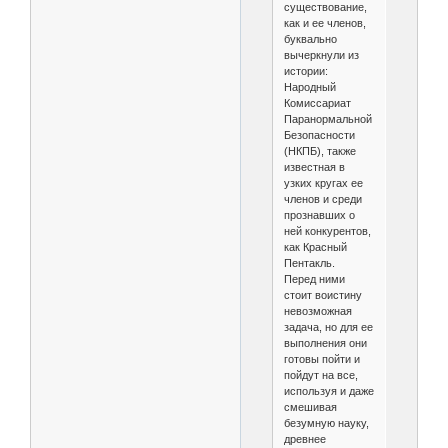
существование,
как и ее членов,
буквально
вычеркнули из
истории:
Народный
Комиссариат
Паранормальной
Безопасности
(НКПБ), также
известная в
узких кругах ее
членов и среди
прознавших о
ней конкурентов,
как Красный
Пентакль.
Перед ними
стоит воистину
невозможная
задача, но для ее
выполнения они
готовы пойти и
пойдут на все,
используя и даже
смешивая
безумную науку,
древнее