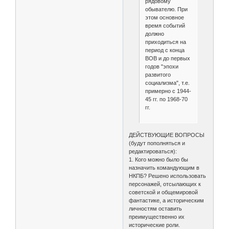
рядовому
обывателю. При
этом основное
время событий
должно
приходиться на
период с конца
ВОВ и до первых
годов "эпохи
развитого
социализма", т.е.
примерно с 1944-
45 гг. по 1968-70
гг.
ДЕЙСТВУЮЩИЕ ВОПРОСЫ
(будут пополняться и
редактироваться):
1. Кого можно было бы
назначить командующим в
НКПБ? Решено использовать
персонажей, отсылающих к
советской и общемировой
фантастике, а историческим
личностям оставить
преимущественно их
исторические роли.