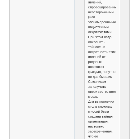
явлений,
спровоцированных
неосторожными
(или
злонамеренными?)
нацистскими
оккультистами.
При этом надо
сохранить
тайность и
секретность этих
явлений от
рядовых
советских
граждан, попутно
не дав бывшим
Союзникам
заполучить
сверхъестественную
мощь.
Для выполнения
столь сложных
миссий была
создана тайная
организация,
настолько
засекреченная,
что ее