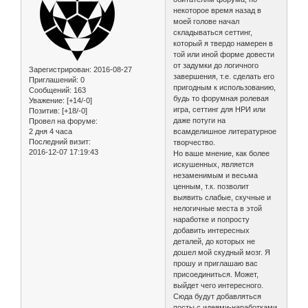
некоторое время назад в
моей голове начал
складываться сеттинг,
который я твердо намерен в
той или иной форме довести
от задумки до логичного
Зарегистрирован
: 2016-08-27
завершения, т.е. сделать его
Приглашений:
0
пригодным к использованию,
Сообщений:
163
будь то форумная ролевая
Уважение:
[+14/-0]
игра, сеттинг для НРИ или
Позитив:
[+18/-0]
даже потуги на
Провел на форуме:
2 дня 4 часа
всамделишное литературное
Последний визит:
творчество.
2016-12-07 17:19:43
Но ваше мнение, как более
искушенных, является
незаменимым и весьма
ценным, т.к. позволит
выявить слабые, скучные и
нелогичные места в этой
наработке и попросту
добавить интересных
деталей, до которых не
дошел мой скудный мозг. Я
прошу и приглашаю вас
присоединиться. Может,
выйдет чего интересного.
Сюда будут добавляться
посты с идеями-наработками