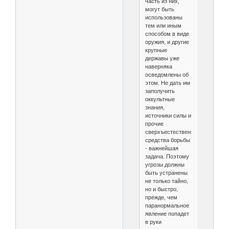
часть из них,
могут быть
использованы
тем или иным
способом в виде
оружия, и другие
крупные
державы уже
наверняка
осведомлены об
этом. Не дать им
заполучить
оккультные
знания,
источники силы и
прочие
сверхъестественные
средства борьбы
- важнейшая
задача. Поэтому
угрозы должны
быть устранены
не только тайно,
но и быстро,
прежде, чем
паранормальное
явление попадет
в руки