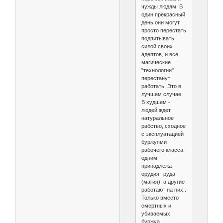
чужды людям. В
один прекрасный
день они могут
просто перестать
подпитывать
силой своих
адептов, и все
магические
"технологии"
перестанут
работать. Это в
лучшем случае.
В худшем -
людей ждет
натуральное
рабство, сходное
с эксплуатацией
буржуями
рабочего класса:
одним
принадлежат
орудия труда
(магия), а другие
работают на них..
Только вместо
смертных и
убиваемых
буржуа,