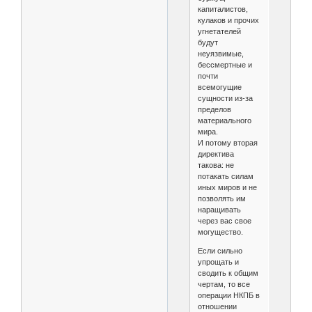
капиталистов,
кулаков и прочих
угнетателей
будут
неуязвимые,
бессмертные и
почти
всемогущие
сущности из-за
пределов
материального
мира.
И потому вторая
директива
такова: не
потакать силам
иных миров и не
позволять им
наращивать
через вас свое
могущество.
Если сильно
упрощать и
сводить к общим
чертам, то все
операции НКПБ в
отношении