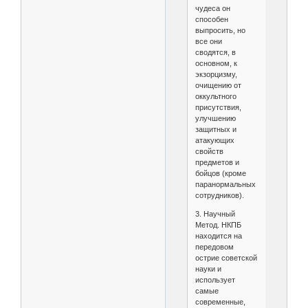
чудеса он
способен
выпросить, но
все они
сводятся, в
основном, к
экзорцизму,
очищению от
оккультного
присутствия,
улучшению
защитных и
атакующих
свойств
предметов и
бойцов (кроме
паранормальных
сотрудников).
3. Научный
Метод. НКПБ
находится на
передовом
острие советской
науки и
использует
самые
современные,