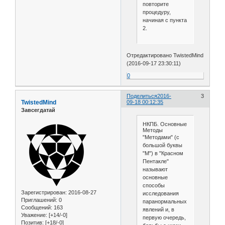
повторите
процедуру,
начиная с пункта
2.
Отредактировано TwistedMind
(2016-09-17 23:30:11)
0
Поделиться
2016-
3
TwistedMind
09-18 00:12:35
Завсегдатай
НКПБ. Основные
Методы
"Методами" (с
большой буквы
"М") в "Красном
Пентакле"
называют
основные
способы
Зарегистрирован
: 2016-08-27
исследования
Приглашений:
0
паранормальных
Сообщений:
163
явлений и, в
Уважение:
[+14/-0]
первую очередь,
Позитив:
[+18/-0]