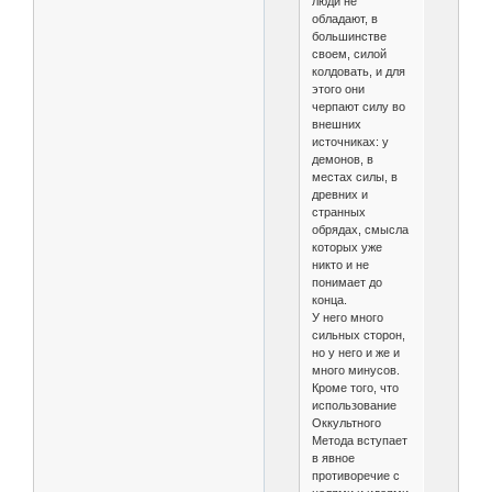
люди не
обладают, в
большинстве
своем, силой
колдовать, и для
этого они
черпают силу во
внешних
источниках: у
демонов, в
местах силы, в
древних и
странных
обрядах, смысла
которых уже
никто и не
понимает до
конца.
У него много
сильных сторон,
но у него и же и
много минусов.
Кроме того, что
использование
Оккультного
Метода вступает
в явное
противоречие с