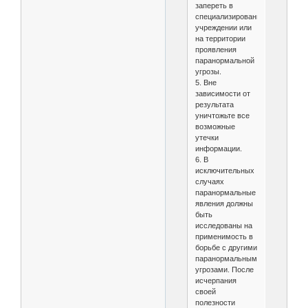
запереть в
специализированном
учреждении или
на территории
проявления
паранормальной
угрозы.
5. Вне
зависимости от
результата
уничтожьте все
возможные
утечки
информации.
6. В
исключительных
случаях
паранормальные
явления должны
быть
исследованы на
применимость в
борьбе с другими
паранормальными
угрозами. После
исчерпания
своей
полезности