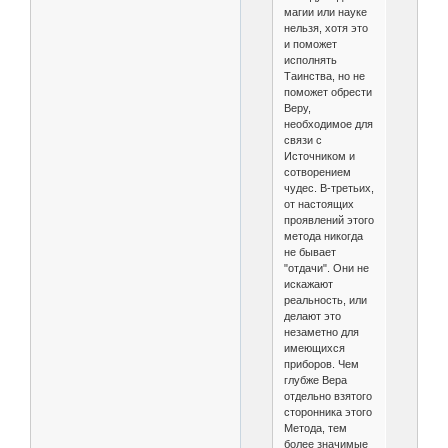
магии или науке
нельзя, хотя это
и поможет
исполнять
Таинства, но не
поможет обрести
Веру,
необходимое для
связи с
Источником и
сотворением
чудес. В-третьих,
от настоящих
проявлений этого
метода никогда
не бывает
"отдачи". Они не
искажают
реальность, или
делают это
незаметно для
имеющихся
приборов. Чем
глубже Вера
отдельно взятого
сторонника этого
Метода, тем
более значимые