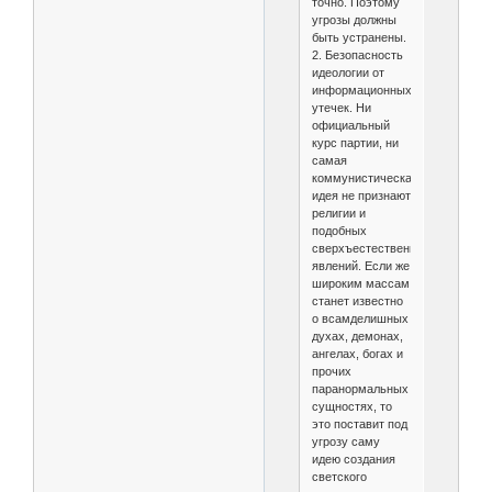
точно. Поэтому
угрозы должны
быть устранены.
2. Безопасность
идеологии от
информационных
утечек. Ни
официальный
курс партии, ни
самая
коммунистическая
идея не признают
религии и
подобных
сверхъестественных
явлений. Если же
широким массам
станет известно
о всамделишных
духах, демонах,
ангелах, богах и
прочих
паранормальных
сущностях, то
это поставит под
угрозу саму
идею создания
светского