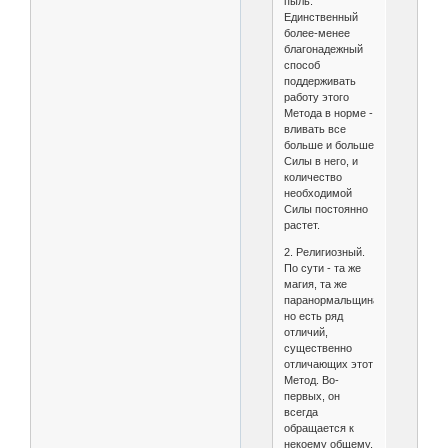
пыль.
Единственный
более-менее
благонадежный
способ
поддерживать
работу этого
Метода в норме -
вливать все
больше и больше
Силы в него, и
количество
необходимой
Силы постоянно
растет.
2. Религиозный.
По сути - та же
магия, та же
паранормальщина,
но есть ряд
отличий,
существенно
отличающих этот
Метод. Во-
первых, он
всегда
обращается к
некоему общему,