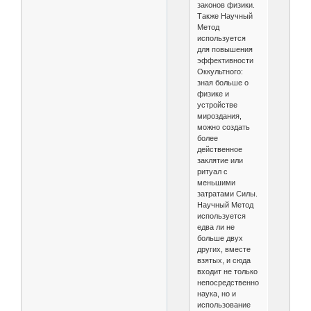
законов физики.
Также Научный
Метод
используется
для повышения
эффективности
Оккультного:
зная больше о
физике и
устройстве
мироздания,
можно создать
более
действенное
заклятие или
ритуал с
меньшими
затратами Силы.
Научный Метод
используется
едва ли не
больше двух
других, вместе
взятых, и сюда
входит не только
непосредственно
наука, но и
использование