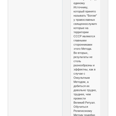
единому
Источнику,
который принято
называть "Богом"
у православных
священнослужителей,
которые на
территории
СССР являются
главными
сторонниками
этого Метода.
Во-вторых,
результаты не
столь
разнообразны и
эффектны, как в
случае с
Оккультным
Методом, а
добиться их
довольно трудно,
труднее, чем
провести
Великий Ритуал.
Обучиться
Религиозному
Методу подобно