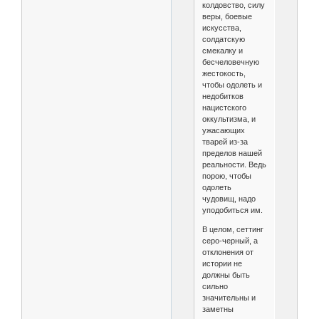
колдовство, силу
веры, боевые
искусства,
солдатскую
смекалку и
бесчеловечную
жестокость,
чтобы одолеть и
недобитков
нацистского
оккультизма, и
ужасающих
тварей из-за
пределов нашей
реальности. Ведь
порою, чтобы
одолеть
чудовищ, надо
уподобиться им.
В целом, сеттинг
серо-черный, а
отклонения от
истории не
должны быть
сильно
значительны и
заметны