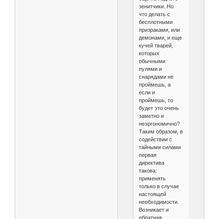
зенитчики. Но
что делать с
бесплотными
призраками, или
демонами, и еще
кучей тварей,
которых
обычными
пулями и
снарядами не
проймешь, а
если и
проймешь, то
будет это очень
заметно и
неэргономично?
Таким образом, в
содействии с
тайными силами
первая
директива
такова:
применять
только в случае
настоящей
необходимости.
Возникает и
обратная