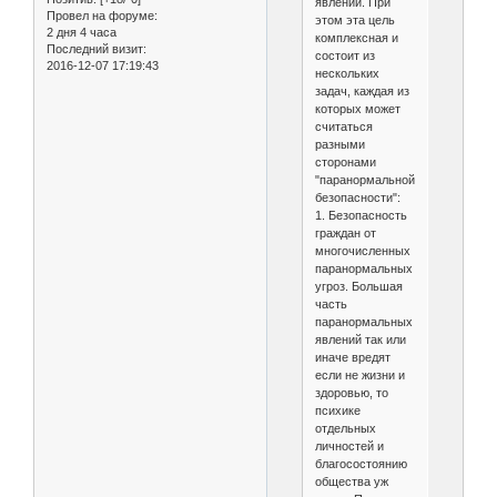
явлений. При
Провел на форуме:
этом эта цель
2 дня 4 часа
комплексная и
Последний визит:
состоит из
2016-12-07 17:19:43
нескольких
задач, каждая из
которых может
считаться
разными
сторонами
"паранормальной
безопасности":
1. Безопасность
граждан от
многочисленных
паранормальных
угроз. Большая
часть
паранормальных
явлений так или
иначе вредят
если не жизни и
здоровью, то
психике
отдельных
личностей и
благосостоянию
общества уж