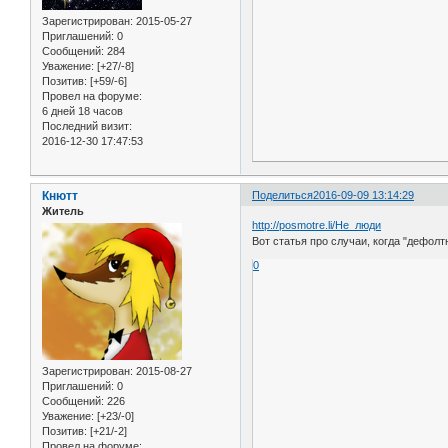
Зарегистрирован
: 2015-05-27
Приглашений:
0
Сообщений:
284
Уважение:
[+27/-8]
Позитив:
[+59/-6]
Провел на форуме:
6 дней 18 часов
Последний визит:
2016-12-30 17:47:53
Кнютт
Поделиться
2016-09-09 13:14:29
Житель
http://posmotre.li/Не_люди
Вот статья про случаи, когда "дефолт
0
Зарегистрирован
: 2015-08-27
Приглашений:
0
Сообщений:
226
Уважение:
[+23/-0]
Позитив:
[+21/-2]
Провел на форуме: