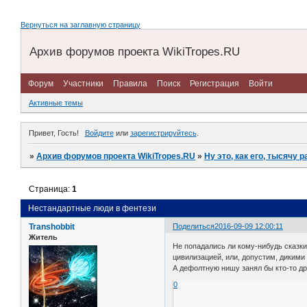
Вернуться на заглавную страницу
Архив форумов проекта WikiTropes.RU
Форум
Участники
Правила
Поиск
Регистрация
Войти
Активные темы
Привет, Гость!
Войдите
или
зарегистрируйтесь
.
»
Архив форумов проекта WikiTropes.RU
»
Ну это, как его, тысячу р
Страница:
1
Нестандартные люди в фентези
Transhobbit
Поделиться
2016-09-09 12:00:11
Житель
Не попадались ли кому-нибудь сказк
цивилизацией, или, допустим, диким
А дефолтную нишу занял бы кто-то др
0