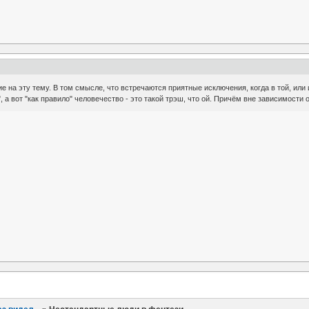
 на эту тему. В том смысле, что встречаются приятные исключения, когда в той, или
 а вот "как правило" человечество - это такой трэш, что ой. Причём вне зависимости от