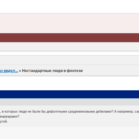
аз видел...
»
Нестандартные люди в фентези
и, в которых люди не были бы дефолтными средневековыми дебилами? А например, са
и варварами?
угой.