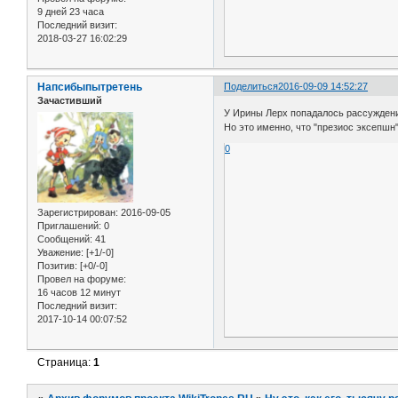
9 дней 23 часа
Последний визит:
2018-03-27 16:02:29
Напсибыпытретень
Поделиться
2016-09-09 14:52:27
Зачастивший
У Ирины Лерх попадалось рассуждение
Но это именно, что "презиос эксепшн",
0
Зарегистрирован
: 2016-09-05
Приглашений:
0
Сообщений:
41
Уважение:
[+1/-0]
Позитив:
[+0/-0]
Провел на форуме:
16 часов 12 минут
Последний визит:
2017-10-14 00:07:52
Страница:
1