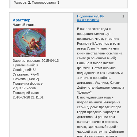
Голосов:
2
;
Проголосовали:
3
Поделиться
2016-
1
Арастиор
03-09 19:48:37
Частый гость
В начале этого года я
совершил каминг-аут -
признался, что я, участник
Posmotre.li Арастиор и есть
автор Илья Гутман, на чьи
книги выставлены ссылки на
сайте (в основном мной).
Зарегистрирован
: 2015-04-13
Раньше я писал чистое
Приглашений:
0
фэнтези. Потом оно мне
Сообщений:
64
поднадоело, и как читатель и
Уважение:
[+7/-4]
зритель я перешёл на
Позитив:
[+49/-2]
детективы: Акунина, Конан-
Провел на форуме:
Дойля, стал фанатом сериала
2 дня 17 часов
"Шерлок".
Последний визит:
2018-09-28 21:11:01
В последние два года я
подсел на книги Батчера из
серии "Досье Дрездена" про
Гарри Дрездена, чародея и
детектива. И решил сам
написать нечто в похожем
стиле, где главный герой -
чародей и детектив. Действие
новой книги происходит в