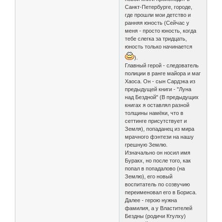
Санкт-Петербурге, городе,
где прошли мои детство и
ранняя юность (Сейчас у
меня - просто юность, когда
тебе слегка за тридцать,
юность только начинается
).
Главный герой - следователь
полиции в ранге майора и маг
Хаоса. Он - сын Сардэка из
предыдущей книги - "Луна
над Бездной" (В предыдущих
книгах я оставлял разной
толщины намёки, что в
сеттинге присутствует и
Земля), попаданец из мира
мрачного фэнтези на нашу
грешную Землю.
Изначально он носил имя
Буракх, но после того, как
попал в попадалово (на
Землю), его новый
воспитатель по созвучию
переименовал его в Бориса.
Далее - герою нужна
фамилия, а у Властителей
Бездны (родичи Ктулху)