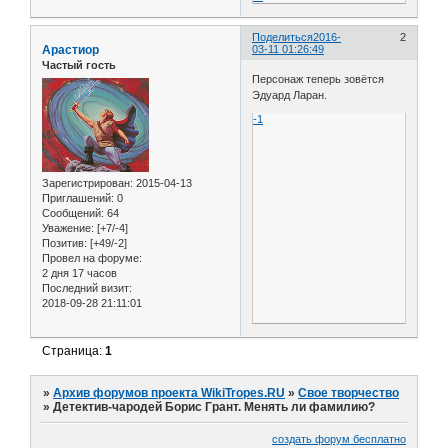
Поделиться
2016-
2
Арастиор
03-11 01:26:49
Частый гость
Персонаж теперь зовётся
Эдуард Ларан.
-1
Зарегистрирован
: 2015-04-13
Приглашений:
0
Сообщений:
64
Уважение:
[+7/-4]
Позитив:
[+49/-2]
Провел на форуме:
2 дня 17 часов
Последний визит:
2018-09-28 21:11:01
Страница:
1
»
Архив форумов проекта WikiTropes.RU
»
Свое творчество
»
Детектив-чародей Борис Грант. Менять ли фамилию?
создать форум бесплатно