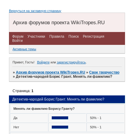
Вернуться на заглавную страницу
Архив форумов проекта WikiTropes.RU
Форум
Участники
Правила
Поиск
Регистрация
Войти
Активные темы
Привет, Гость!
Войдите
или
зарегистрируйтесь
.
»
Архив форумов проекта WikiTropes.RU
»
Свое творчество
»
Детектив-чародей Борис Грант. Менять ли фамилию?
Страница:
1
Детектив-чародей Борис Грант. Менять ли фамилию?
Менять ли фамилию Борису Гранту?
Да
50% - 1
Нет
50% - 1