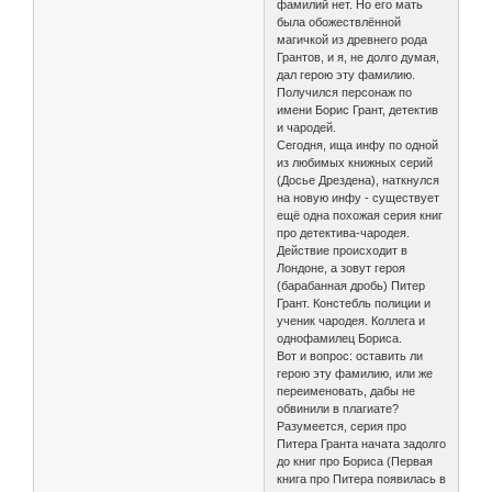
фамилий нет. Но его мать
была обожествлённой
магичкой из древнего рода
Грантов, и я, не долго думая,
дал герою эту фамилию.
Получился персонаж по
имени Борис Грант, детектив
и чародей.
Сегодня, ища инфу по одной
из любимых книжных серий
(Досье Дрездена), наткнулся
на новую инфу - существует
ещё одна похожая серия книг
про детектива-чародея.
Действие происходит в
Лондоне, а зовут героя
(барабанная дробь) Питер
Грант. Констебль полиции и
ученик чародея. Коллега и
однофамилец Бориса.
Вот и вопрос: оставить ли
герою эту фамилию, или же
переименовать, дабы не
обвинили в плагиате?
Разумеется, серия про
Питера Гранта начата задолго
до книг про Бориса (Первая
книга про Питера появилась в