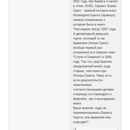
2011 году, про Бориса я начал
в этом, 2016). Однако: Борис
Грант - прямой потомок мага
Иллиндила Гранта (правнук),
первое упоминание о
котором было в книге
"Наследник звёзд" 2007 года.
А двоюродный дедушка
героя, носящий ту же
фамилию (Апион Грант)
вообще первый раз
упоминается в первом томе
"Стали и Пламени" в 2005
году. Так что, род Грантов,
придуманный мной, куда
старше, чем книга про
Питера Гранта. Чему есть
куча доказательств -
помеченные
соответствующими датами
страницы на Самиздате и
форумах, где я выкладывал
книги.
Ваше мнение: надо ли
переименовывать Бориса
Гранта, или фамилия ему
подходит?
-1