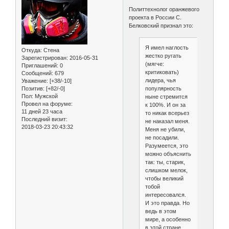
Политтехнолог оранжевого
проекта в России С.
Белковский признал это:
Я имел наглость
Откуда:
Стена
жестко ругать
Зарегистрирован
: 2016-05-31
(мягче:
Приглашений:
0
критиковать)
Сообщений:
679
лидера, чья
Уважение:
[+38/-10]
Позитив:
[+82/-0]
популярность
Пол:
Мужской
ныне стремится
Провел на форуме:
к 100%. И он за
11 дней 23 часа
то никак всерьез
Последний визит:
не наказал меня.
2018-03-23 20:43:32
Меня не убили,
не посадили.
Разумеется, это
можно объяснить
так: ты, старик,
слишком мелок,
чтобы великий
тобой
интересовался.
И это правда. Но
ведь в этом
мире, а особенно
в этой стране,