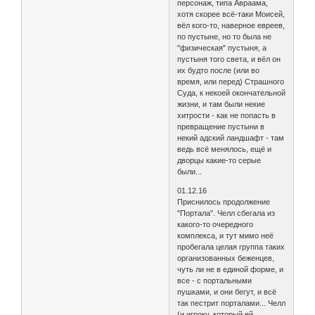
персонаж, типа Авраама,
хотя скорее всё-таки Моисей,
вёл кого-то, наверное евреев,
по пустыне, но то была не
"физическая" пустыня, а
пустыня того света, и вёл он
их будто после (или во
время, или перед) Страшного
Суда, к некоей окончательной
жизни, и там были некие
хитрости - как не попасть в
превращение пустыни в
некий адский ландшафт - там
ведь всё менялось, ещё и
дворцы какие-то серые
были...
01.12.16
Приснилось продолжение
"Портала". Челл сбегала из
какого-то очередного
комплекса, и тут мимо неё
пробегала целая группа таких
организованных беженцев,
чуть ли не в единой форме, и
все - с портальными
пушками, и они бегут, и всё
так пестрит порталами... Челл
(и игроку, который ей