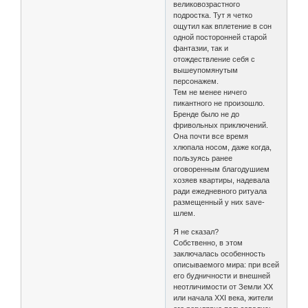
великовозрастного
подростка. Тут я четко
ощутил как вплетение в сон
одной посторонней старой
фантазии, так и
отождествление себя с
вышеупомянутым
персонажем.
Тем не менее ничего
пикантного не произошло.
Бренде было не до
фривольных приключений.
Она почти все время
хлюпала носом, даже когда,
пользуясь ранее
оговоренным благодушием
хозяев квартиры, надевала
ради ежедневного ритуала
размещенный у них save-
шлем.
Я не сказал?
Собственно, в этом
заключалась особенность
описываемого мира: при всей
его будничности и внешней
неотличимости от Земли XX
или начала XXI века, жители