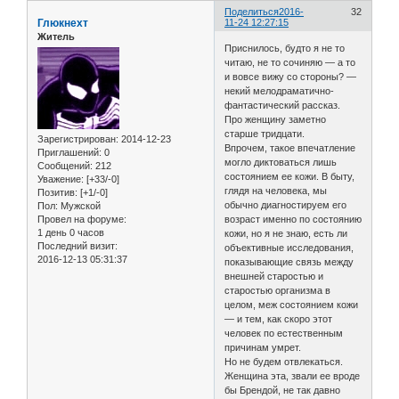
Поделиться
2016-
32
Глюкнехт
11-24 12:27:15
Житель
Приснилось, будто я не то
читаю, не то сочиняю — а то
и вовсе вижу со стороны? —
некий мелодраматично-
фантастический рассказ.
Про женщину заметно
старше тридцати.
Зарегистрирован
: 2014-12-23
Впрочем, такое впечатление
Приглашений:
0
могло диктоваться лишь
Сообщений:
212
состоянием ее кожи. В быту,
Уважение:
[+33/-0]
глядя на человека, мы
Позитив:
[+1/-0]
обычно диагностируем его
Пол:
Мужской
Провел на форуме:
возраст именно по состоянию
1 день 0 часов
кожи, но я не знаю, есть ли
Последний визит:
объективные исследования,
2016-12-13 05:31:37
показывающие связь между
внешней старостью и
старостью организма в
целом, меж состоянием кожи
— и тем, как скоро этот
человек по естественным
причинам умрет.
Но не будем отвлекаться.
Женщина эта, звали ее вроде
бы Брендой, не так давно