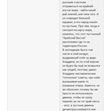
высшим счастьем
отправиться на крайний
восток мира - найти некий
рай земной, или типа того. И
он снарядил большой
караван, и его народ пошёл
по пустыне. При чём, когда я
смотрел на карту мира,
казалось, что этот пустынный
"Арабский Восток"
расположен где-то на
территории России.
В экспедиции был в том
числе и злой колдун,
выдававший себя за дядю
Аладдина, но по этой версии
он будто бы ещё не вскрылся
как злодей, поэтому давал
Аладдину наставнические
"отеческие" советы, про себя
вынашивая какие-то
коварные планы. Кажется, он
же объяснил, почему бы им
просто не использовать
джинна, чтобы он сразу
перенёс их на тот край света
- мол, в пустыне джинны
дичают/рассеиваются или