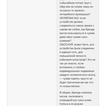
событийном потоке труп с
обручем на голове лишь из-
за какого-то жалкого
лотерейного проигрыша?
НЕУВЯЗКА No2: если
устройство должно
соединяться сквозь время с
самим же собою, как Бренда
могла пользоваться в чужом
доме явно чужим save-
шлемом?
ОБОСНУЙ: может быть, все
устройства были соединены
в единую сеть, для
повышенной легкости
избегания катастроф? Это не
так уж опасно, если
вспомнить о глубоко
индивидуальных кодировках
каждого человеческого мозга,
— чужая память просто не
будет прочитана им как что-
то осмысленное.
В общем, Бренда хлюпала
носом, натягивая в
очередной раз save-шлем.
Голоса в ее разуме