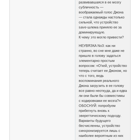
развивавшаяся в ее мозгу
субличность —
воображаемый голос Джона
— стала однажды настолько
сильной, что устройство
save-шлема приняло ее за
доминирующую.
К чему это могло привести?
НЕУВЯЗКА No3: как ни
странно, во сне мне даже не
пришло в голову задаться
элементарно простым
вопросом: «О'кей, устройство
теперь считает ее Джоном, но
что с того, ведь
воспоминания реального
Джона загрузить в ее голову
все равно неоткуда, да и едва
ли они были бы совместимы
с кодировками ее мозга?»
ОБОСНУЙ: попробуем
прибегнуть вновь к
эвереттическому подходу.
Варианты будущего
бесчисленны, устройство
синхронизируется лишь с
наиболее вероятным из них