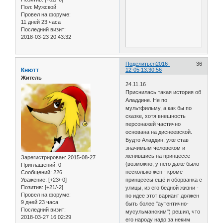
Пол:
Мужской
Провел на форуме:
11 дней 23 часа
Последний визит:
2018-03-23 20:43:32
Поделиться
2016-
36
Кнютт
12-05 13:30:56
Житель
24.11.16
Приснилась такая история об
Аладдине. Не по
мультфильму, а как бы по
сказке, хотя внешность
персонажей частично
основана на диснеевской.
Будто Аладдин, уже став
значимым человеком и
женившись на принцессе
Зарегистрирован
: 2015-08-27
(возможно, у него даже было
Приглашений:
0
несколько жён - кроме
Сообщений:
226
Уважение:
[+23/-0]
принцессы ещё и оборванка с
Позитив:
[+21/-2]
улицы, из его бедной жизни -
Провел на форуме:
по идее этот вариант должен
9 дней 23 часа
быть более "аутентично-
Последний визит:
мусульманским") решил, что
2018-03-27 16:02:29
его народу надо за неким