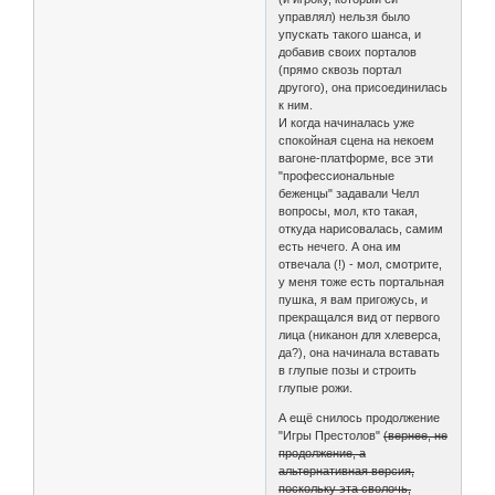
управлял) нельзя было
упускать такого шанса, и
добавив своих порталов
(прямо сквозь портал
другого), она присоединилась
к ним.
И когда начиналась уже
спокойная сцена на некоем
вагоне-платформе, все эти
"профессиональные
беженцы" задавали Челл
вопросы, мол, кто такая,
откуда нарисовалась, самим
есть нечего. А она им
отвечала (!) - мол, смотрите,
у меня тоже есть портальная
пушка, я вам пригожусь, и
прекращался вид от первого
лица (никанон для хлеверса,
да?), она начинала вставать
в глупые позы и строить
глупые рожи.
А ещё снилось продолжение
"Игры Престолов"
(вернее, не
продолжение, а
альтернативная версия,
поскольку эта сволочь,