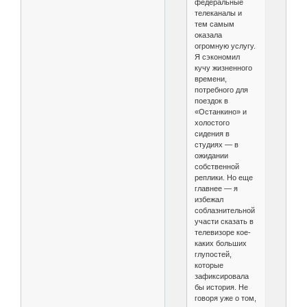
федеральные
телеканалы и
тем самым
оказала
огромную услугу.
Я сэкономил
кучу жизненного
времени,
потребного для
поездок в
«Останкино» и
холостого
сидения в
студиях — в
ожидании
собственной
реплики. Но еще
главнее — я
избежал
соблазнительной
участи сказать в
телевизоре кое-
каких больших
глупостей,
которые
зафиксировала
бы история. Не
говоря уже о том,