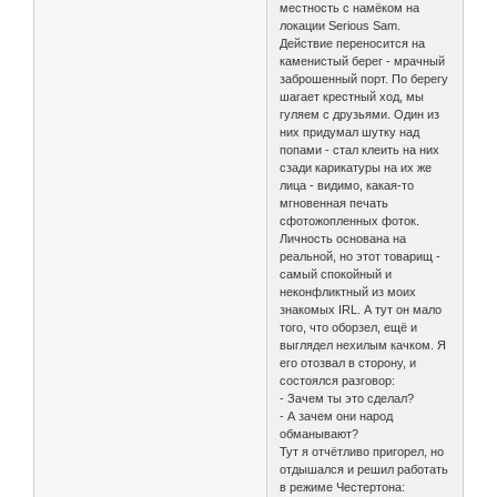
местность с намёком на
локации Serious Sam.
Действие переносится на
каменистый берег - мрачный
заброшенный порт. По берегу
шагает крестный ход, мы
гуляем с друзьями. Один из
них придумал шутку над
попами - стал клеить на них
сзади карикатуры на их же
лица - видимо, какая-то
мгновенная печать
сфотожопленных фоток.
Личность основана на
реальной, но этот товарищ -
самый спокойный и
неконфликтный из моих
знакомых IRL. А тут он мало
того, что оборзел, ещё и
выглядел нехилым качком. Я
его отозвал в сторону, и
состоялся разговор:
- Зачем ты это сделал?
- А зачем они народ
обманывают?
Тут я отчётливо пригорел, но
отдышался и решил работать
в режиме Честертона: