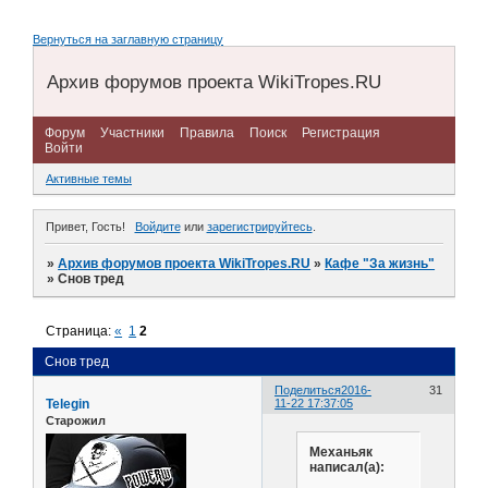
Вернуться на заглавную страницу
Архив форумов проекта WikiTropes.RU
Форум
Участники
Правила
Поиск
Регистрация
Войти
Активные темы
Привет, Гость!
Войдите
или
зарегистрируйтесь
.
»
Архив форумов проекта WikiTropes.RU
»
Кафе "За жизнь"
»
Снов тред
Страница:
«
1
2
Снов тред
Поделиться
2016-
31
Telegin
11-22 17:37:05
Старожил
Механьяк
написал(а):