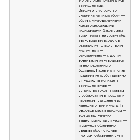
его регулярно пользовались
save-шлемами.
Внешне это устройство
скорее напоминало обруч —
обруч с многочисленными
красиво мерцающими
индикаторами. Закрепляясь
вокруг головы на уровне лба,
это устройство входило в
резонанс не только с твоим
мозгом, но и —
одновременно — с другим
точно таким же устройством
из неопределенного
будущего. Надев его и попав
позднее в не особо приятную
ситуацию, ты мог надеть
save-шлем вновь —
устройство войдет в контакт
с собою самим в прошлом и
перенесет туда данные из
нынешнего твоего мозга. Ты
откроешь глаза в прошлом —
еще до наступления
вышеупомянутой ситуации —
и сможешь облегченно
стащить обруч с головы.
Поэтому, собственно, сие и