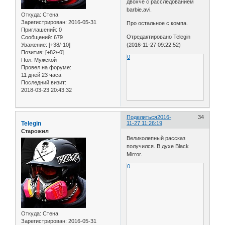
двохче с расследованием
barbie.avi.
Откуда:
Стена
Зарегистрирован
: 2016-05-31
Про остальное с компа.
Приглашений:
0
Отредактировано Telegin
Сообщений:
679
(2016-11-27 09:22:52)
Уважение:
[+38/-10]
Позитив:
[+82/-0]
0
Пол:
Мужской
Провел на форуме:
11 дней 23 часа
Последний визит:
2018-03-23 20:43:32
Поделиться
2016-
34
Telegin
11-27 11:26:19
Старожил
Великолепный рассказ
получился. В духе Black
Mirror.
0
Откуда:
Стена
Зарегистрирован
: 2016-05-31