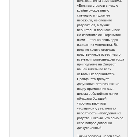
пользователям save-шлема:
«Если вы угодили в некую
крайне рискованную
ситуацию и чудом ее
пережили, не спешите
радоваться, а лучше
вернитесь в прошлое и все
же избегните ее. Пережитое
вами — только лишь один
вариант из множества. Вы
ведь не хотите огорчать
родственников известием о
все-таки произошедшей тогда
при подъеме на Эверест
вашей гибели во всех
остальных вариантах?»
Правда, это требует
допущения, что возникшие
ввиду применения save-
шлема событийные линии
обладали большей
«прочностью» или
«толщиной», увеличивая
вероятность наблюдения их
родственниками, что само по
себе вопрос довольно
дискуссионный.
Таким образом, надев save-