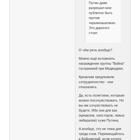
Путин даже
разрешил мне
публично быть
против
«крымнашизма».
Это дорогого
стоит.
О чём речь вообще?
Можно ещё вспомнить
награждение группы "Война"
госпремией при Медведеве.
Креаклам предложили
сотрудничество - они
отказались.
Да, есть политзеки, которым
можно посочувствовать. Но
вы им сочувствовать не
будете. Ибо они для вас
(креаклов, хипстеров, левых
либералов) хуже Путина.
А вообще, это не тема для
треда снов. Перемещайтесь
в Бойцовский, если хотите