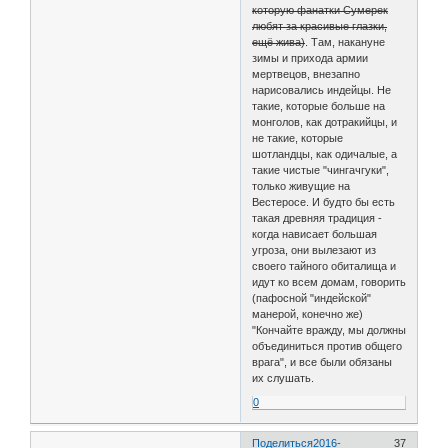
которую фанатки Сумерек
любят за красивые глазки,
ещё жива)
. Там, накануне
зимы и прихода армии
мертвецов, внезапно
нарисовались индейцы. Не
такие, которые больше на
монголов, как дотракийцы, и
не такие, которые
шотландцы, как одичалые, а
такие чистые "чингачгуки",
только живущие на
Вестеросе. И будто бы есть
такая древняя традиция -
когда нависает большая
угроза, они вылезают из
своего тайного обиталища и
идут ко всем домам, говорить
(пафосной "индейской"
манерой, конечно же)
"Кончайте вражду, мы должны
объединиться против общего
врага", и все были обязаны
их слушать.
0
Поделиться
2016-
37