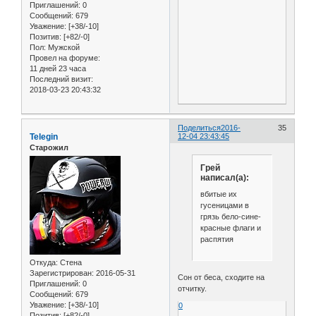
Приглашений:
0
Сообщений:
679
Уважение:
[+38/-10]
Позитив:
[+82/-0]
Пол:
Мужской
Провел на форуме:
11 дней 23 часа
Последний визит:
2018-03-23 20:43:32
Поделиться
2016-
35
Telegin
12-04 23:43:45
Старожил
Грей
написал(а):
вбитые их
гусеницами в
грязь бело-сине-
красные флаги и
распятия
Откуда:
Стена
Зарегистрирован
: 2016-05-31
Сон от беса, сходите на
Приглашений:
0
отчитку.
Сообщений:
679
Уважение:
[+38/-10]
0
Позитив:
[+82/-0]