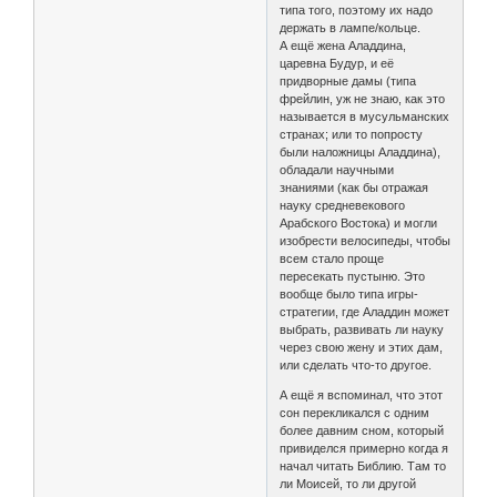
типа того, поэтому их надо
держать в лампе/кольце.
А ещё жена Аладдина,
царевна Будур, и её
придворные дамы (типа
фрейлин, уж не знаю, как это
называется в мусульманских
странах; или то попросту
были наложницы Аладдина),
обладали научными
знаниями (как бы отражая
науку средневекового
Арабского Востока) и могли
изобрести велосипеды, чтобы
всем стало проще
пересекать пустыню. Это
вообще было типа игры-
стратегии, где Аладдин может
выбрать, развивать ли науку
через свою жену и этих дам,
или сделать что-то другое.
А ещё я вспоминал, что этот
сон перекликался с одним
более давним сном, который
привиделся примерно когда я
начал читать Библию. Там то
ли Моисей, то ли другой