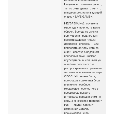
называлось save-шлемом.
Надевая его и активируя его,
ты, по сути, делал то же, что
и видеоигрок, использующий
опцию «SAVE GAME».
НЕУВЯЗКА No1: почему в
мире, где у всех есть такие
обручи, Бренда не смогла
вернуться в прошлое для
предотвращения гибели
любимого человека — или
попросить об этом кого-то
еще? Гипотеза о недавнем
появлении save-шлемов
неубедительна, слишком уж
они были повсеместно
распространены и привычны
жителям описываемого мира.
ОБОСНУЙ: может быть,
произошла солнечная буря
или нечто подобное,
мешающее перенестись в
прошлое до некоего
интервала, породив этим не
одну, а множество трагедий?
Или — другой вариант —
изменение истории
происходило не по