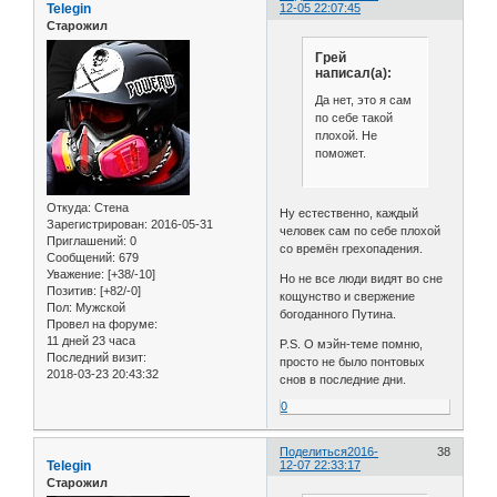
Telegin
12-05 22:07:45
Старожил
Грей
написал(а):
Да нет, это я сам
по себе такой
плохой. Не
поможет.
Откуда:
Стена
Ну естественно, каждый
Зарегистрирован
: 2016-05-31
человек сам по себе плохой
Приглашений:
0
со времён грехопадения.
Сообщений:
679
Уважение:
[+38/-10]
Но не все люди видят во сне
Позитив:
[+82/-0]
кощунство и свержение
Пол:
Мужской
богоданного Путина.
Провел на форуме:
11 дней 23 часа
P.S. О мэйн-теме помню,
Последний визит:
просто не было понтовых
2018-03-23 20:43:32
снов в последние дни.
0
Поделиться
2016-
38
Telegin
12-07 22:33:17
Старожил