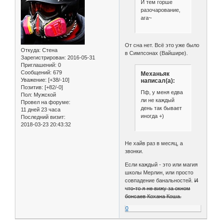
И тем горше
разочарование,
ага~
От сна нет. Всё это уже было
Откуда:
Стена
в Симпсонах (Вайшире).
Зарегистрирован
: 2016-05-31
Приглашений:
0
Сообщений:
679
Механьяк
Уважение:
[+38/-10]
написал(а):
Позитив:
[+82/-0]
Пф, у меня едва
Пол:
Мужской
ли не каждый
Провел на форуме:
день так бывает
11 дней 23 часа
иногда +)
Последний визит:
2018-03-23 20:43:32
Не хайв раз в месяц, а
звонки.
Если каждый - это или магия
школы Мерлин, или просто
совпадение банальностей.
И
что-то я не вижу за окном
бонсаев Кохана Коша.
0