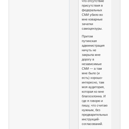
что отсутствие
присутствия в
федеральных
СМИ убило во
мне коварные
зачатки
самоцензуры.
Притом
путинская
администрация
ничуть не
закрыла мне
дорогу в
независимые
СМИ — а там
мне было (и
есть) хорошо-
интересно, там
моя аудитория,
которая ко мне
благосклонна. И
где я говорю и
пишу, что считаю
нужным, без
предварительных
инструкций-
согласований.