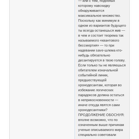
— или с тем, подобных
которому навскидку
обнаруживается
максимальное множество.
Поскольку как минимум в
одном из вариантов будущего
ты всегда останешься жив —
в чем и состоит теорема так
называемого «квантового
бессмертия» — то при
надевании save-шлема кто-
нибудь обязательно
десантируется в твою голову.
Если только ты не являешься
обитателем изначальной
событийной линии,
предшествующей
хронодесантам, которая во
избежание логических
парадоксов должна остаться
в неприкосновенности —
иначе откуда явятся сами
хронодесантники?
ПРОДОЛЖЕНИЕ ОБОСНУЯ:
вполне возможно, что по
означенным выше причинам
ученые описываемого мира
специально советовали