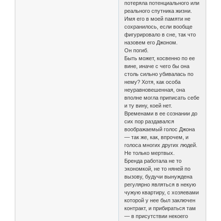
потеряла потенциального или
реального спутника жизни.
Имя его в моей памяти не
сохранилось, если вообще
фигурировало в сне, так что
назовем его Джоном.
Он погиб.
Быть может, косвенно по ее
вине, иначе с чего бы она
столь сильно убивалась по
нему? Хотя, как особа
неуравновешенная, она
вполне могла приписать себе
и ту вину, коей нет.
Временами в ее сознании до
сих пор раздавался
воображаемый голос Джона
— так же, как, впрочем, и
голоса многих других людей.
Не только мертвых.
Бренда работала не то
экономкой, не то няней по
вызову, будучи вынуждена
регулярно являться в некую
чужую квартиру, с хозяевами
которой у нее был заключен
контракт, и прибираться там
— в присутствии некоего