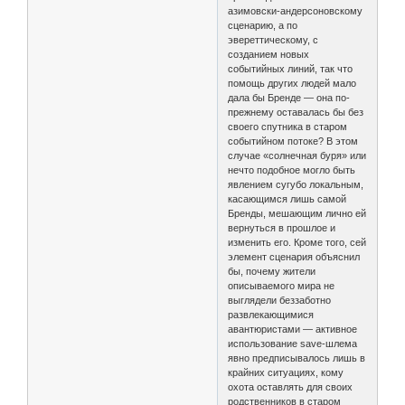
азимовски-андерсоновскому
сценарию, а по
эвереттическому, с
созданием новых
событийных линий, так что
помощь других людей мало
дала бы Бренде — она по-
прежнему оставалась бы без
своего спутника в старом
событийном потоке? В этом
случае «солнечная буря» или
нечто подобное могло быть
явлением сугубо локальным,
касающимся лишь самой
Бренды, мешающим лично ей
вернуться в прошлое и
изменить его. Кроме того, сей
элемент сценария объяснил
бы, почему жители
описываемого мира не
выглядели беззаботно
развлекающимися
авантюристами — активное
использование save-шлема
явно предписывалось лишь в
крайних ситуациях, кому
охота оставлять для своих
родственников в старом