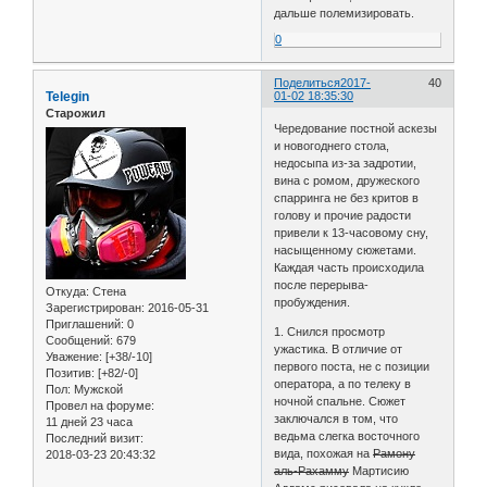
дальше полемизировать.
0
Поделиться
2017-
40
Telegin
01-02 18:35:30
Старожил
Чередование постной аскезы
и новогоднего стола,
недосыпа из-за задротии,
вина с ромом, дружеского
спарринга не без критов в
голову и прочие радости
привели к 13-часовому сну,
насыщенному сюжетами.
Каждая часть происходила
после перерыва-
Откуда:
Стена
пробуждения.
Зарегистрирован
: 2016-05-31
Приглашений:
0
1. Снился просмотр
Сообщений:
679
ужастика. В отличие от
Уважение:
[+38/-10]
первого поста, не с позиции
Позитив:
[+82/-0]
оператора, а по телеку в
Пол:
Мужской
ночной спальне. Сюжет
Провел на форуме:
заключался в том, что
11 дней 23 часа
ведьма слегка восточного
Последний визит:
вида, похожая на
Рамону
2018-03-23 20:43:32
аль-Рахамму
Мартисию