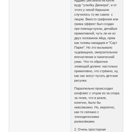
Аддамс рисовала на кукле
вуду "улыбку Джокера", и от
этого у некой барышни
случилось то же самое с
лицом. Вместо графония или
грима эффект был создан
при помощи куклы, дичайше
примитивной, чуть ли не из
двух половинок яйца, прям
как головы канадцев в "Саут
Парке". Но это вызывало
чудовищное, омерзительное
впечатление и панический
ужас. Что-то обратное
зловещей долине: настолько
примитивно, что стрёмно, ну,
как нас могут пугать детские
рисунки.
Параллельно происходил
конфликт с отцом из-за спора
за телек, что в реале,
конечно, было бы
невозможно. Но, вероятно,
как-то связано с
эпизодическими
размолвками.
2. Очень просторная