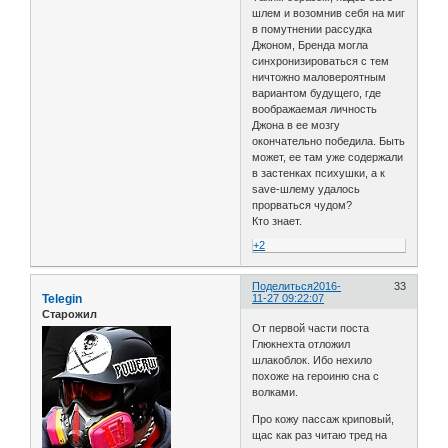
шлем и возомнив себя на миг
в помутнении рассудка
Джоном, Бренда могла
синхронизироваться с тем
ничтожно маловероятным
вариантом будущего, где
воображаемая личность
Джона в ее мозгу
окончательно победила. Быть
может, ее там уже содержали
в застенках психушки, а к
save-шлему удалось
прорваться чудом?
Кто знает.
+2
Поделиться
2016-
33
Telegin
11-27 09:22:07
Старожил
От первой части поста
Глюкнехта отложил
шлакоблок. Ибо нехило
похоже на героиню сна с
волками.
Про кожу пассаж криповый,
щас как раз читаю тред на