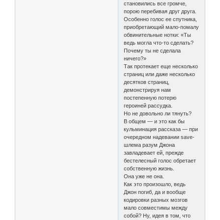
становились все громче,
порою перебивая друг друга.
Особенно голос ее спутника,
приобретающий мало-помалу
обвинительные нотки: «Ты
ведь могла что-то сделать?
Почему ты не сделала
ничего?»
Так протекает еще несколько
страниц или даже несколько
десятков страниц,
демонстрируя нам
постепенную потерю
героиней рассудка.
Но не довольно ли тянуть?
В общем — и это как бы
кульминация рассказа — при
очередном надевании save-
шлема разум Джона
завладевает ей, прежде
бестелесный голос обретает
собственную жизнь.
Она уже не она.
Как это произошло, ведь
Джон погиб, да и вообще
кодировки разных мозгов
мало совместимы между
собой? Ну, идея в том, что