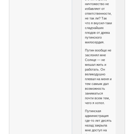
ничтожество не
избавляет от
ответственности,
не так ли? Так
что я вкусил-таки
сладчайших
плодов от древа
путинского
милосердия.
Путин вообще не
заслонял мне
Солнце — не
мешал жить и
работать. Он
великодушно
плевал на меня и
тем самым дал
возможность
заниматься
почти всем тем,
чего я хотел.
Путинская
администрация
где-то лет десять
назад закрыла
мне доступ на