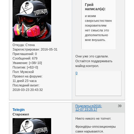
Грей
написал(а):
и моим
сверхъестественным
покровителям
нет смысла это
дополнительно
мне внушать.
Откуда:
Стена
Зарегистрирован
: 2016-05-31
Приглашений:
0
Они уже это сделали.
Сообщений:
679
Остаётся поддерживать
Уважение:
[+38/-10]
майнд-контрол.
Позитив:
[+82/-0]
Пол:
Мужской
0
Провел на форуме:
11 дней 23 часа
Последний визит:
2018-03-23 20:43:32
Поделиться
2016-
39
Telegin
12-07 23:25:17
Старожил
Никто никого не топчет.
Фрондёры-оппозиционеры
сами нарываются.