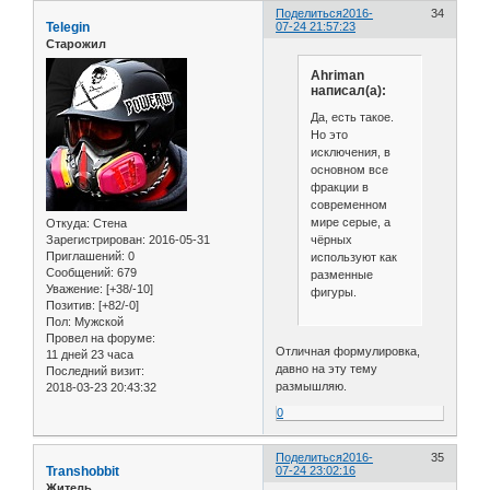
Поделиться
2016-
34
Telegin
07-24 21:57:23
Старожил
Ahriman
написал(а):
Да, есть такое.
Но это
исключения, в
основном все
фракции в
современном
мире серые, а
Откуда:
Стена
чёрных
Зарегистрирован
: 2016-05-31
Приглашений:
0
используют как
Сообщений:
679
разменные
Уважение:
[+38/-10]
фигуры.
Позитив:
[+82/-0]
Пол:
Мужской
Провел на форуме:
Отличная формулировка,
11 дней 23 часа
давно на эту тему
Последний визит:
размышляю.
2018-03-23 20:43:32
0
Поделиться
2016-
35
Transhobbit
07-24 23:02:16
Житель