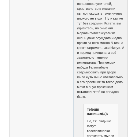
священнослужителей,
христианство в желании
сытно покушать тоже ничего
плохого не видит. Ну и как же
тут без содомии. Кстати, вы
удивитесь, но римская
мораль гомосексуализм
очень даже осуждала и одно
время за него можно было на
крест загреметь, аки Иисус. А
в период принципата всё
зависело от мнения
императора. При каком-
нибудь Гелиогабале
содомировать при дворе
было чуть ли не обязательно,
а его преемник за такое дело
мечи в анус практикам
вставлял, чтоб не повадно
было.
Telegin
написал(а):
Но, т.к. люди не
могут
телепатически
прочитать мысли