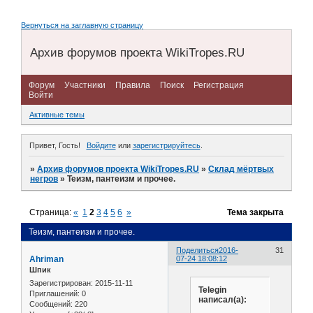
Вернуться на заглавную страницу
Архив форумов проекта WikiTropes.RU
Форум
Участники
Правила
Поиск
Регистрация
Войти
Активные темы
Привет, Гость!
Войдите
или
зарегистрируйтесь
.
»
Архив форумов проекта WikiTropes.RU
»
Склад мёртвых
негров
»
Теизм, пантеизм и прочее.
Страница:
«
1
2
3
4
5
6
»
Тема закрыта
Теизм, пантеизм и прочее.
Поделиться
2016-
31
Ahriman
07-24 18:08:12
Шпик
Зарегистрирован
: 2015-11-11
Telegin
Приглашений:
0
написал(а):
Сообщений:
220