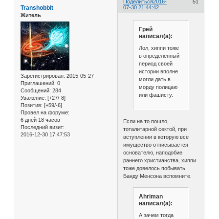
Поделиться
2016-
51
Transhobbit
07-30 21:44:42
Житель
Грей
написал(а):
Лол, хиппи тоже
в определённый
период своей
истории вполне
Зарегистрирован
: 2015-05-27
могли дать в
Приглашений:
0
морду полицаю
Сообщений:
284
или фашисту.
Уважение:
[+27/-8]
Позитив:
[+59/-6]
Провел на форуме:
6 дней 18 часов
Если на то пошло,
Последний визит:
тоталитарной сектой, при
2016-12-30 17:47:53
вступлении в которую все
имущество отписывается
основателю, наподобие
раннего христианства, хиппи
тоже довелось побывать.
Банду Менсона вспомните.
Ahriman
написал(а):
А зачем тогда