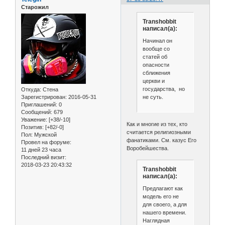
Старожил
Transhobbit
написал(а):
Начинал он
вообще со
статей об
опасности
сближения
церкви и
государства, но
Откуда:
Стена
не суть.
Зарегистрирован
: 2016-05-31
Приглашений:
0
Сообщений:
679
Уважение:
[+38/-10]
Как и многие из тех, кто
Позитив:
[+82/-0]
считается религиозными
Пол:
Мужской
фанатиками. См. казус Его
Провел на форуме:
Воробейшества.
11 дней 23 часа
Последний визит:
2018-03-23 20:43:32
Transhobbit
написал(а):
Предлагают как
модель его не
для своего, а для
нашего времени.
Наглядная