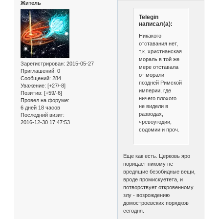
Житель
Telegin
написал(а):
Никакого
отставания нет,
т.к. христианская
мораль в той же
Зарегистрирован
: 2015-05-27
мере отставала
Приглашений:
0
от морали
Сообщений:
284
поздней Римской
Уважение:
[+27/-8]
империи, где
Позитив:
[+59/-6]
ничего плохого
Провел на форуме:
не видели в
6 дней 18 часов
разводах,
Последний визит:
чревоугодии,
2016-12-30 17:47:53
содомии и проч.
Еще как есть. Церковь яро
порицает никому не
вредящие безобидные вещи,
вроде промискуетета, и
потворствует откровенному
злу - возрождению
домостроевских порядков
сегодня.