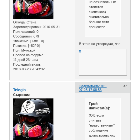
не сознательных
атеистов-
скептиков)
значительно
больше пяти
Откуда:
Стена
процентов.
Зарегистрирован
: 2016-05-31
Приглашений:
0
Сообщений:
679
Уважение:
[+38/-10]
Я это и не утверждал, лол.
Позитив:
[+82/-0]
Пол:
Мужской
0
Провел на форуме:
11 дней 23 часа
Последний визит:
2018-03-23 20:43:32
Поделиться
2016-
37
Telegin
07-25 17:08:53
Старожил
Грей
написал(а):
(ОК, если
считать
"нравственным"
соблюдение
домостроевских