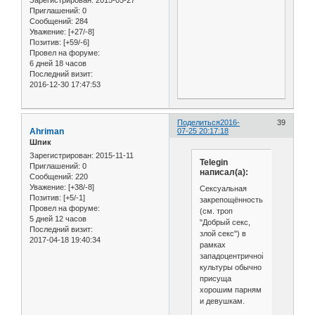
Приглашений:
0
Сообщений:
284
Уважение:
[+27/-8]
Позитив:
[+59/-6]
Провел на форуме:
6 дней 18 часов
Последний визит:
2016-12-30 17:47:53
Поделиться
2016-
39
Ahriman
07-25 20:17:18
Шпик
Зарегистрирован
: 2015-11-11
Telegin
Приглашений:
0
написал(а):
Сообщений:
220
Уважение:
[+38/-8]
Сексуальная
Позитив:
[+5/-1]
закрепощённость
Провел на форуме:
(см. троп
5 дней 12 часов
"Добрый секс,
Последний визит:
злой секс") в
2017-04-18 19:40:34
рамках
западоцентричной
культуры обычно
присуща
хорошим парням
и девушкам.