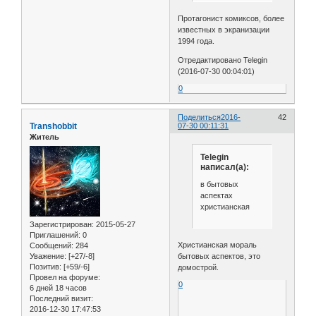
Протагонист комиксов, более
известных в экранизации
1994 года.
Отредактировано Telegin
(2016-07-30 00:04:01)
0
Поделиться
2016-
42
Transhobbit
07-30 00:11:31
Житель
Telegin
написал(а):
в бытовых
аспектах
христианская
Зарегистрирован
: 2015-05-27
Приглашений:
0
Христианская мораль
Сообщений:
284
Уважение:
[+27/-8]
бытовых аспектов, это
Позитив:
[+59/-6]
домострой.
Провел на форуме:
0
6 дней 18 часов
Последний визит:
2016-12-30 17:47:53