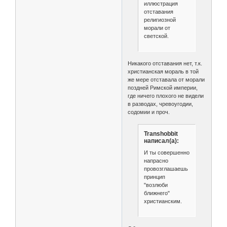
иллюстрация
отставания
религиозной
морали от
светской.
Никакого отставания нет, т.к.
христианская мораль в той
же мере отставала от морали
поздней Римской империи,
где ничего плохого не видели
в разводах, чревоугодии,
содомии и проч.
Transhobbit
написал(а):
И ты совершенно
напрасно
провозглашаешь
принцип
"возлюби
ближнего"
христианским.