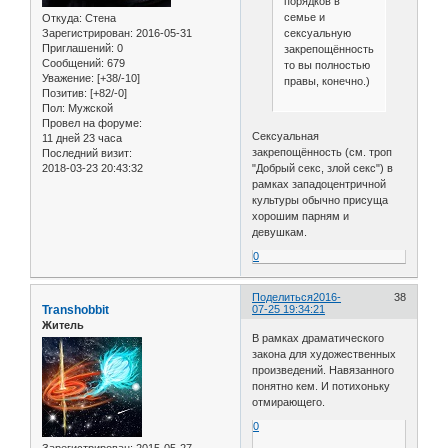
порядков в
семье и
Откуда:
Стена
сексуальную
Зарегистрирован
: 2016-05-31
Приглашений:
0
закрепощённость,
Сообщений:
679
то вы полностью
Уважение:
[+38/-10]
правы, конечно.)
Позитив:
[+82/-0]
Пол:
Мужской
Провел на форуме:
Сексуальная
11 дней 23 часа
закрепощённость (см. троп
Последний визит:
"Добрый секс, злой секс") в
2018-03-23 20:43:32
рамках западоцентричной
культуры обычно присуща
хорошим парням и
девушкам.
0
Поделиться
2016-
38
Transhobbit
07-25 19:34:21
Житель
В рамках драматического
закона для художественных
произведений. Навязанного
понятно кем. И потихоньку
отмирающего.
0
Зарегистрирован
: 2015-05-27