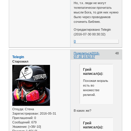
Но, т.к. люди не могут
телепатически прочитать
мысли Бога, то для них нужно
было через проводников
сочинить Библию.
Отредактировано Telegin
(2016-07-30 00:30:32)
0
Поделиться
2016-
48
Telegin
07-30 15:50:37
Старожил
Грей
написал(а):
Похожая мораль
есть во
множестве
религий.
Откуда:
Стена
В каких же?
Зарегистрирован
: 2016-05-31
Приглашений:
0
Сообщений:
679
Грей
Уважение:
[+38/-10]
написал(а):
Позитив:
[+82/-0]