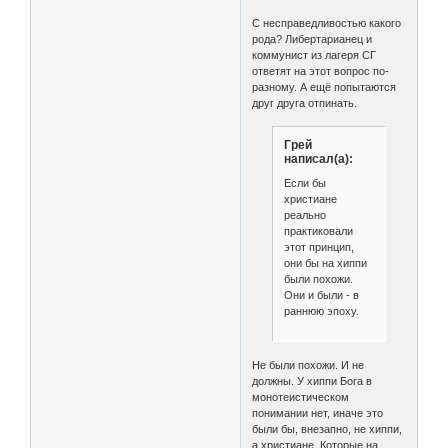
С несправедливостью какого
рода? Либертарианец и
коммунист из лагеря СГ
ответят на этот вопрос по-
разному. А ещё попытаются
друг друга отпинать.
Грей
написал(а):
Если бы
христиане
реально
практиковали
этот принцип,
они бы на хиппи
были похожи.
Они и были - в
раннюю эпоху.
Не были похожи. И не
должны. У хиппи Бога в
монотеистическом
понимании нет, иначе это
были бы, внезапно, не хиппи,
а христиане. Которые на