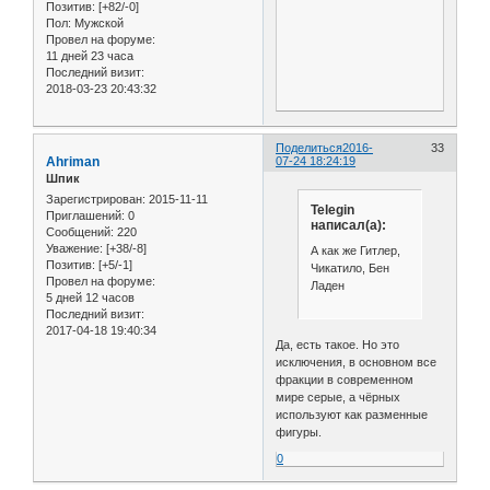
Позитив:
[+82/-0]
Пол:
Мужской
Провел на форуме:
11 дней 23 часа
Последний визит:
2018-03-23 20:43:32
Поделиться
2016-
33
Ahriman
07-24 18:24:19
Шпик
Зарегистрирован
: 2015-11-11
Telegin
Приглашений:
0
написал(а):
Сообщений:
220
Уважение:
[+38/-8]
А как же Гитлер,
Позитив:
[+5/-1]
Чикатило, Бен
Провел на форуме:
Ладен
5 дней 12 часов
Последний визит:
2017-04-18 19:40:34
Да, есть такое. Но это
исключения, в основном все
фракции в современном
мире серые, а чёрных
используют как разменные
фигуры.
0