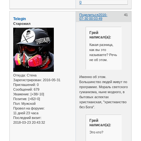
0
Поделиться
2016-
41
Telegin
07-30 00:03:49
Старожил
Грей
написал(а):
Какая разница,
как вы это
называете? Речь
не об этом.
Откуда:
Стена
Именно об этом.
Зарегистрирован
: 2016-05-31
Большинство людей живут по
Приглашений:
0
программе. Мораль светского
Сообщений:
679
гуманизма, ныне модного, в
Уважение:
[+38/-10]
бытовых аспектах
Позитив:
[+82/-0]
христианская, "христианство
Пол:
Мужской
без Бога".
Провел на форуме:
11 дней 23 часа
Последний визит:
Грей
2018-03-23 20:43:32
написал(а):
Это кто?