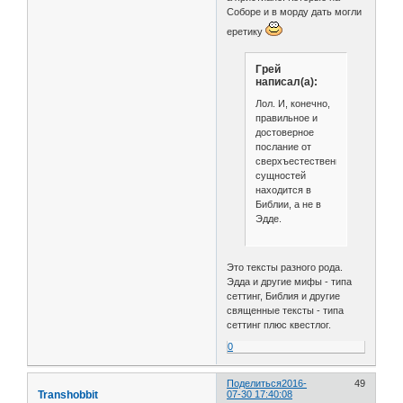
Соборе и в морду дать могли
еретику
Грей
написал(а):
Лол. И, конечно,
правильное и
достоверное
послание от
сверхъестественных
сущностей
находится в
Библии, а не в
Эдде.
Это тексты разного рода.
Эдда и другие мифы - типа
сеттинг, Библия и другие
священные тексты - типа
сеттинг плюс квестлог.
0
Поделиться
2016-
49
Transhobbit
07-30 17:40:08