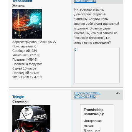
Transhobbit
07-30 00:16:43
Житель
Интересная мысль.
Домострой Зеврасы-
Чаплины-Стерлинговы
вполне себе видят идеальной
моделью. В самом деле
считаешь, что они забили на
"возлюби ближнего", т.е.
Зарегистрирован
: 2015-05-27
живут не по заповедям?
Приглашений:
0
0
Сообщений:
284
Уважение:
[+27/-8]
Позитив:
[+59/-6]
Провел на форуме:
6 дней 18 часов
Последний визит:
2016-12-30 17:47:53
Поделиться
2016-
45
Telegin
07-30 00:18:52
Старожил
Transhobbit
написал(а):
Интересная
мысль.
Домострой