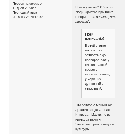
Провел на форуме:
Почему плохи? Обычные
11 дней 23 часа
люди. Христос про таких
Последний визит:
говорил -
"не ведают, что
2018-03-23 20:43:32
творят"
.
Грей
написал(а):
В этой статье
говорится с
точностью до
наоборот, лол: у
плохих парней
процесс
механистичный,
у хороших -
душевный и
страстный.
Это тёплое с мягким же.
Архетип вроде Стенли
Ипкисса - Маски, не из
ниоткуда взялся.
Это мэйнстрим западной
культуры.