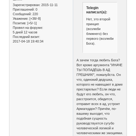
Зарегистрирован
: 2015-11-11
Telegin
Приглашений:
0
написал(а):
Сообщений:
220
Уважение:
[+38/-8]
Нет, это второй
Позитив:
[+5/-1]
принцип
Провел на форуме:
(возлюби
5 дней 12 часов
ближнего) без
Последний визит:
первого (возлюби
2017-04-18 19:40:34
Бога).
А зачем тогда любить Бога?
Вот кроме аргумента "ИНАЧЕ
ТЫ ПОПАДЁШЬ В АД
ГРЕШНИК!", пожалуйста. Он
что, одинокий дедушка,
которого не навещают в доме
престарелых? Если люди не
будут его любить, он что,
расстроится, обидится,
отправит всех в ад, устроит
Армагеддон? Причём, по-
вашему выходит, что
подобная сущность
руководствуется сугубо
человеческой логикой и
человеческими же эмоциями.