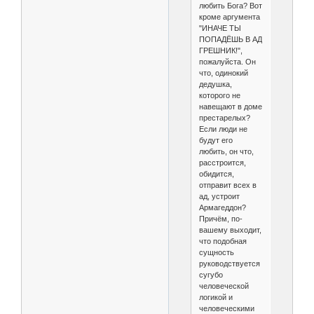
любить Бога? Вот
кроме аргумента
"ИНАЧЕ ТЫ
ПОПАДЁШЬ В АД
ГРЕШНИК!",
пожалуйста. Он
что, одинокий
дедушка,
которого не
навещают в доме
престарелых?
Если люди не
будут его
любить, он что,
расстроится,
обидится,
отправит всех в
ад, устроит
Армагеддон?
Причём, по-
вашему выходит,
что подобная
сущность
руководствуется
сугубо
человеческой
логикой и
человеческими