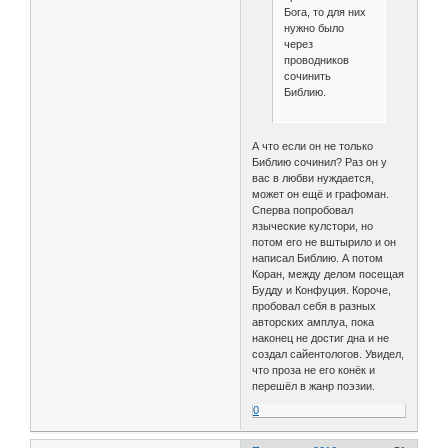
Бога, то для них
нужно было
через
проводников
сочинить
Библию.
А что если он не только
Библию сочинил? Раз он у
вас в любви нуждается,
может он ещё и графоман.
Сперва попробовал
языческие кулстори, но
потом его не вштырило и он
написал Библию. А потом
Коран, между делом посещая
Будду и Конфуция. Короче,
пробовал себя в разных
авторских амплуа, пока
наконец не достиг дна и не
создал сайентологов. Увидел,
что проза не его конёк и
перешёл в жанр поэзии.
0