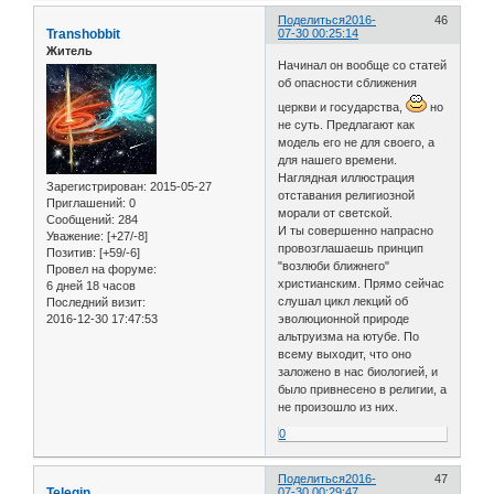
Поделиться
2016-
46
Transhobbit
07-30 00:25:14
Житель
Начинал он вообще со статей
об опасности сближения
церкви и государства,
но
не суть. Предлагают как
модель его не для своего, а
для нашего времени.
Наглядная иллюстрация
Зарегистрирован
: 2015-05-27
отставания религиозной
Приглашений:
0
морали от светской.
Сообщений:
284
И ты совершенно напрасно
Уважение:
[+27/-8]
провозглашаешь принцип
Позитив:
[+59/-6]
"возлюби ближнего"
Провел на форуме:
христианским. Прямо сейчас
6 дней 18 часов
слушал цикл лекций об
Последний визит:
2016-12-30 17:47:53
эволюционной природе
альтруизма на ютубе. По
всему выходит, что оно
заложено в нас биологией, и
было привнесено в религии, а
не произошло из них.
0
Поделиться
2016-
47
Telegin
07-30 00:29:47