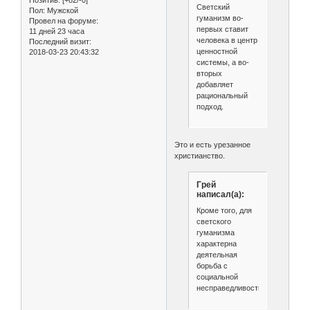
Светский
Пол:
Мужской
гуманизм во-
Провел на форуме:
первых ставит
11 дней 23 часа
человека в центр
Последний визит:
ценностной
2018-03-23 20:43:32
системы, а во-
вторых
добавляет
рациональный
подход.
Это и есть урезанное
христианство.
Грей
написал(а):
Кроме того, для
светского
гуманизма
характерна
деятельная
борьба с
социальной
несправедливостью