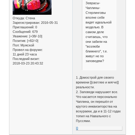
Зеврасы-
Чаплины-
Стерлинговы
вполне себе
Откуда:
Стена
видят идеальной
Зарегистрирован
: 2016-05-31
Приглашений:
0
моделью. В
Сообщений:
679
самом деле
Уважение:
[+38/-10]
считаешь, что
Позитив:
[+82/-0]
они забили на
Пол:
Мужской
"возлюби
Провел на форуме:
ближнего", т.е.
11 дней 23 часа
живут не по
Последний визит:
заповедям?
2018-03-23 20:43:32
1. Домострой для своего
времени [[светлее и мягче]]
реальности.
2. Заповеди нарушают все.
Что касается персонально
Чаплина, он перешёл от
крутого инквизиторства на
вскураеки, да и в 11-12 годах
топил на Навального с
Пуссями.
0