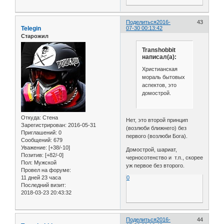
Поделиться
2016-
43
Telegin
07-30 00:13:42
Старожил
Transhobbit
написал(а):
Христианская
мораль бытовых
аспектов, это
домострой.
Откуда:
Стена
Нет, это второй принцип
Зарегистрирован
: 2016-05-31
(возлюби ближнего) без
Приглашений:
0
первого (возлюби Бога).
Сообщений:
679
Уважение:
[+38/-10]
Домострой, шариат,
Позитив:
[+82/-0]
черносотенство и т.п., скорее
Пол:
Мужской
уж первое без второго.
Провел на форуме:
11 дней 23 часа
0
Последний визит:
2018-03-23 20:43:32
Поделиться
2016-
44