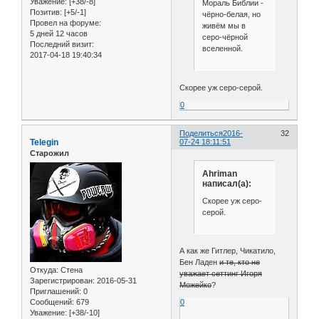
Уважение:
[+38/-8]
Мораль Библии -
Позитив:
[+5/-1]
чёрно-белая, но
Провел на форуме:
живём мы в
5 дней 12 часов
серо-чёрной
Последний визит:
вселенной.
2017-04-18 19:40:34
Скорее уж серо-серой.
0
Поделиться
2016-
32
Telegin
07-24 18:11:51
Старожил
Ahriman
написал(а):
Скорее уж серо-
серой.
А как же Гитлер, Чикатило,
Бен Ладен
и те, кто не
Откуда:
Стена
уважает сеттинг Игоря
Зарегистрирован
: 2016-05-31
Можейко
?
Приглашений:
0
Сообщений:
679
0
Уважение:
[+38/-10]