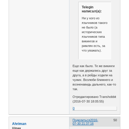
Telegin
написал(а):
Ни у кого из
язычников такого
не было (а
исторических
язычников типа
викингов и
римлян есть, за
что уважать).
Еще как было. Те же викинги
еще как держались друг за
друга, а в рейды ходили на
чужих. Возлюби ближнего и
возненавидь дальнего, как-то
так.
Отредактировано Transhobbit
(2016-07-30 18:05:55)
0
Поделиться
2016-
50
Ahriman
07-30 21:37:16
Шпик