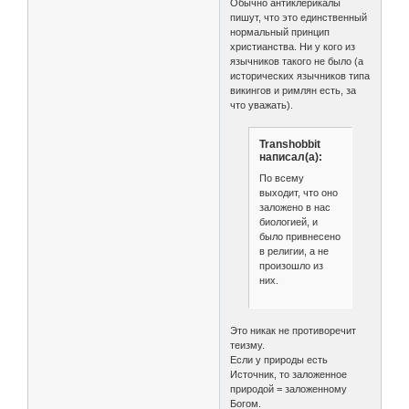
Обычно антиклерикалы
пишут, что это единственный
нормальный принцип
христианства. Ни у кого из
язычников такого не было (а
исторических язычников типа
викингов и римлян есть, за
что уважать).
Transhobbit
написал(а):
По всему
выходит, что оно
заложено в нас
биологией, и
было привнесено
в религии, а не
произошло из
них.
Это никак не противоречит
теизму.
Если у природы есть
Источник, то заложенное
природой = заложенному
Богом.