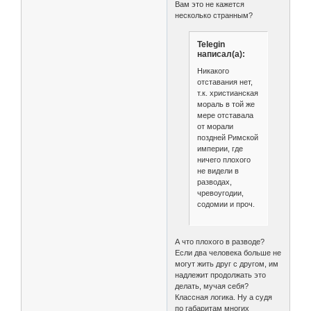
Вам это не кажется
несколько странным?
Telegin
написал(а):
Никакого
отставания нет,
т.к. христианская
мораль в той же
мере отставала
от морали
поздней Римской
империи, где
ничего плохого
не видели в
разводах,
чревоугодии,
содомии и проч.
А что плохого в разводе?
Если два человека больше не
могут жить друг с другом, им
надлежит продолжать это
делать, мучая себя?
Классная логика. Ну а судя
по габаритам многих