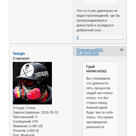
Что-то я уже давненько не
видел произведений, где бы
пропагандировался
домострой и осуждался
добрачный секс.
0
Поделиться
2016-
40
Telegin
07-29 22:59:56
Старожил
Грей
написал(а):
Вы утверждали,
что девяносто
пять процентов
людей настолько
плохи, что без
страха перед
божьей карой
Откуда:
Стена
будут вести себя
Зарегистрирован
: 2016-05-31
Приглашений:
0
плохо. Что прямо
Сообщений:
679
противоречит
Уважение:
[+38/-10]
реальности.
Позитив:
[+82/-0]
Пол:
Мужской