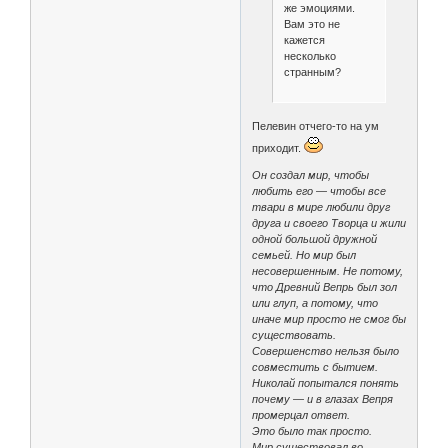
же эмоциями.
Вам это не
кажется
несколько
странным?
Пелевин отчего-то на ум
приходит.
Он создал мир, чтобы
любить его — чтобы все
твари в мире любили друг
друга и своего Творца и жили
одной большой дружной
семьей. Но мир был
несовершенным. Не потому,
что Древний Вепрь был зол
или глуп, а потому, что
иначе мир просто не смог бы
существовать.
Совершенство нельзя было
совместить с бытием.
Николай попытался понять
почему — и в глазах Вепря
промерцал ответ.
Это было так просто.
Мир существовал во