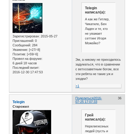
Telegin
написал(а):
А как же Гитлер,
Чикатило, Бен
Ладен и те, кто
не уважает
Зарегистрирован
: 2015-05-27
сеттинг Игоря
Приглашений:
0
Можейко?
Сообщений:
284
Уважение:
[+27/-8]
Позитив:
[+59/-6]
Провел на форуме:
Эм, а никому не приходилось
6 дней 18 часов
задуматься, что в сравнении
Последний визит:
с ветхозаветным богом, все
2016-12-30 17:47:53
эти ребята не такие уж и
злодеи?
+1
Поделиться
2016-
36
Telegin
07-25 17:07:33
Старожил
Грей
написал(а):
Нерелигиозных
людей (пусть и