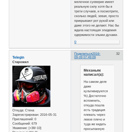
мелочное суеверие имеет
реальную силу хотя бы в
трети случаев, и посмотрите,
сколько людей, зевая, просто
прикрывают рот рукой или
даже этого не делают. Нас бы
ждала настоящая эпидемия
одержимости злыми духами.
0
Поделиться
2016-
32
Telegin
09-09 07:49:09
Старожил
Механьяк
написал(а):
На самом деле
даже
культивируются
%) Достаточно
вспомнить,
откуда пошла
есть традиция
Откуда:
Стена
плевать через
Зарегистрирован
: 2016-05-31
Приглашений:
0
левое плечо и
Сообщений:
679
туда же кидать
Уважение:
[+38/-10]
просыпанную