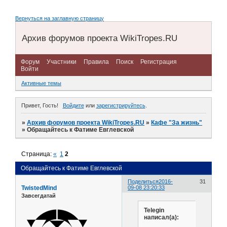
Вернуться на заглавную страницу
Архив форумов проекта WikiTropes.RU
Форум
Участники
Правила
Поиск
Регистрация
Войти
Активные темы
Привет, Гость!
Войдите
или
зарегистрируйтесь
.
»
Архив форумов проекта WikiTropes.RU
»
Кафе "За жизнь"
»
Обращайтесь к Фатиме Евглевской
Страница:
«
1
2
Обращайтесь к Фатиме Евглевской
Поделиться
2016-
31
TwistedMind
09-08 23:20:33
Завсегдатай
Telegin
написал(а):