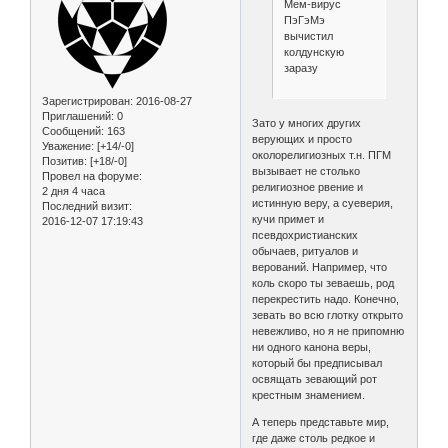
Мем-вирус
ПэГэМэ
вычистил
колдунскую
заразу
Зарегистрирован
: 2016-08-27
Приглашений:
0
Зато у многих других
Сообщений:
163
верующих и просто
Уважение:
[+14/-0]
околорелигиозных т.н. ПГМ
Позитив:
[+18/-0]
вызывает не столько
Провел на форуме:
религиозное рвение и
2 дня 4 часа
истинную веру, а суеверия,
Последний визит:
кучи примет и
2016-12-07 17:19:43
псевдохристианских
обычаев, ритуалов и
верований. Например, что
коль скоро ты зеваешь, род
перекрестить надо. Конечно,
зевать во всю глотку открыто
невежливо, но я не припомню
ни одного канона веры,
который бы предписывал
освящать зевающий рот
крестным знамением.
А теперь представьте мир,
где даже столь редкое и